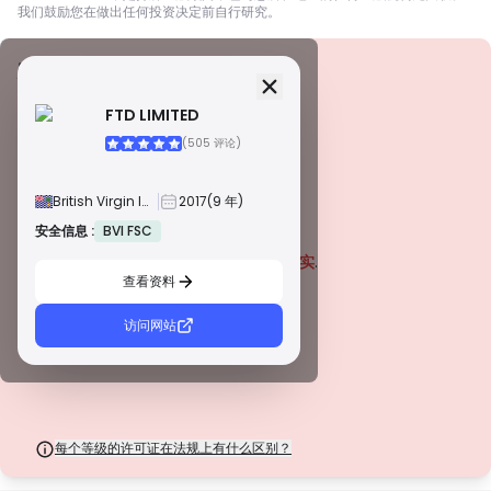
我们鼓励您在做出任何投资决定前自行研究。
安全信息
牌照
FTD LIMITED
甲級牌照
(505 评论)
由全球知名监管机构颁发，这些许可证通过严格的合规性、资金隔离、保险和
定期审计，确保最高程度的交易者保护。争议解决和遵守 AML/CTF 标准进一
步提高了安全性。
British Virgin Islands
2017
(9 年)
B 級牌照
由受尊敬的区域监管机构授予，这些许可证提供强大的安全措施，例如资金隔
安全信息 :
BVI FSC
警告
离、财务报告和补偿计划。虽然没有等级 1 那么严格，但它们提供可靠的区域
该公司目前
未经证实
.
保护。
查看资料
C 級牌照
请注意潜在风险！
由新兴市场的监管机构颁发，这些许可证提供基本保护，例如最低资本要求和
AML 政策。监管较不严格，因此交易者应谨慎行事并验证安全措施。
访问网站
D 級牌照
来自监管最少的司法管辖区，这些许可证通常缺乏关键保护，例如资金隔离和
保险。虽然它们对运营弹性很有吸引力，但它们对交易者构成较高的风险。
每个等级的许可证在法规上有什么区别？