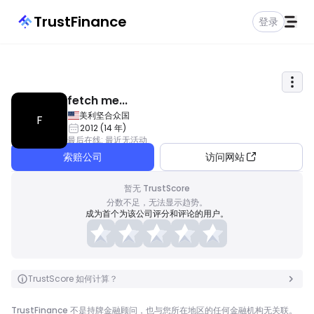
TrustFinance
登录
fetch me...
美利坚合众国
F
2012
(
14
年
)
最后在线
:
最近无活动
索赔公司
访问网站
暂无 TrustScore
分数不足，无法显示趋势。
成为首个为该公司评分和评论的用户。
TrustScore 如何计算？
TrustFinance 不是持牌金融顾问，也与您所在地区的任何金融机构无关联。