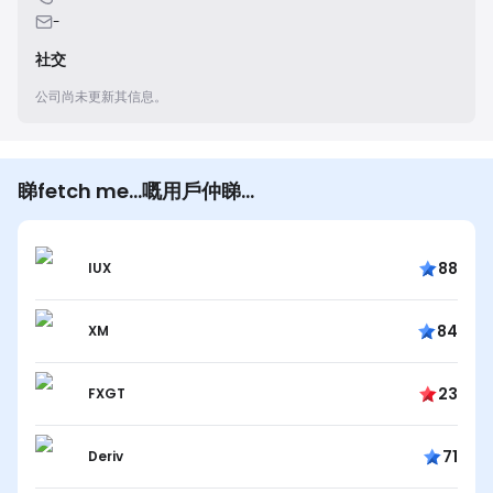
-
社交
公司尚未更新其信息。
睇fetch me...嘅用戶仲睇…
88
IUX
84
XM
23
FXGT
71
Deriv