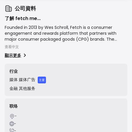
公司資料
了解 fetch me...
Founded in 2013 by Wes Schroll, Fetch is a consumer
engagement and rewards platform that partners with
major consumer packaged goods (CPG) brands. The
company's mission is to create a seamless connection
查看中文
between brands and consumers. Users download the
顯示更多
Fetch app, snap photos of their shopping receipts from
any store or connect their email for e-receipts, and earn
points on their purchases, with bonus points awarded for
行业
buying products from partner brands. These points can
媒体
媒体广告
then be redeemed for a wide variety of gift cards. The
主要
platform provides brands with valuable, real-time data on
金融
其他服务
consumer purchasing behavior, enabling them to offer
targeted promotions and build customer loyalty.
联络
-
-
-