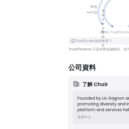
其他
需
--
/
10
要
评
价
没有分数
后
由 TrustFina
才
能
点击翻转
TrustScore 如何计算？
计
算
TrustFinance 不是持牌金融
公司資料
了解
Choir
Founded by Liv Gagnon an
promoting diversity and i
platform and services h
people, and people of col
查看中文
talent network of underre
for financial conference