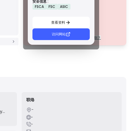
安全信息 :
措施，例如资金隔离、财务报告和补偿计划。虽然没有等级 1
该公司目前
未经证实
.
FSCA
FSC
ASIC
那么严格，但它们提供可靠的区域保护。
请注意潜在风险！
C 級牌照
由新兴市场的监管机构颁发，这些许可证提供基本保护，例
查看资料
如最低资本要求和 AML 政策。监管较不严格，因此交易者应
谨慎行事并验证安全措施。
D 級牌照
访问网站
每个等级的许可证在法规上有什么区别？
来自监管最少的司法管辖区，这些许可证通常缺乏关键保
护，例如资金隔离和保险。虽然它们对运营弹性很有吸引
力，但它们对交易者构成较高的风险。
联络
-
ry
 a
-
rogram
-
ble