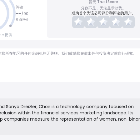
暂无 TrustScore
评论
分数不足，无法显示趋势。
--
成为首个为该公司评分和评论的用户。
/
90
0 条评价
nce 提供
顾问，也与您所在地区的任何金融机构无关联。我们鼓励您在做出任何投资决定前自行研究。
d Sonya Dreizler, Choir is a technology company focused on
nclusion within the financial services marketing landscape. Its
elp companies measure the representation of women, non-bina
or in their content, conferences, and teams. Choir also provides
presented financial writers and speakers, and a certification p
s that meet diversity benchmarks, aiming to create more equita