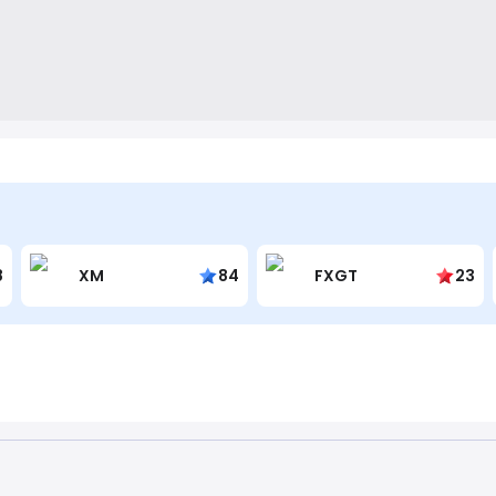
al media.
8
XM
84
FXGT
23