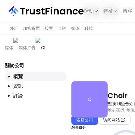
TrustFinance
活动
特征
博客
外汇
加密货币
股票
金融
媒体
科技
媒体
媒体广告
Choir
關於公司
此服务在您所在的地区不可用。
概覽
資訊
Choir
評論
C
美利坚合众
最后在线
:
最
索赔公司
访问网站
综合得分