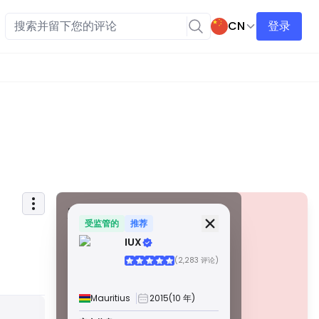
CN
登录
安全信息
牌照
受监管的
推荐
IUX
甲級牌照
(2,283 评论)
由全球知名监管机构颁发，这些许可证通过严格的合规性、
资金隔离、保险和定期审计，确保最高程度的交易者保护。
争议解决和遵守 AML/CTF 标准进一步提高了安全性。
Mauritius
2015
(10 年)
B 級牌照
警告
由受尊敬的区域监管机构授予，这些许可证提供强大的安全