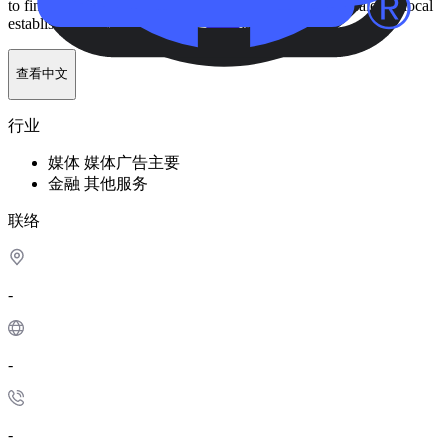
to find and use these offers, thereby driving traffic and sales to local
establishments and fostering a "shop local" economy.
查看中文
行业
媒体
媒体广告
主要
金融
其他服务
联络
-
-
-