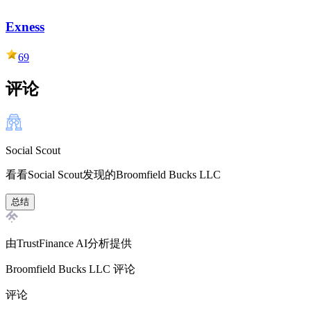
Exness
69
评论
Social Scout
看看Social Scout发现的Broomfield Bucks LLC
总结
由TrustFinance AI分析提供
Broomfield Bucks LLC
评论
评论