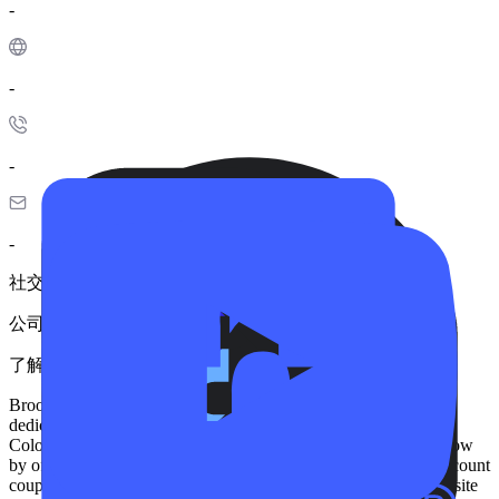
-
-
-
-
社交
公司尚未更新其信息。
了解 Broomfield Bucks LLC
Broomfield Bucks LLC operates a hyper-local online platform
dedicated to supporting the business community in Broomfield,
Colorado. The company's mission is to help local businesses grow
by offering a digital space for them to advertise and provide discount
coupons and deals to residents. Consumers can browse the website