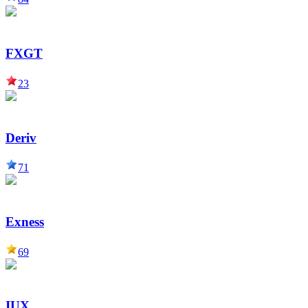
FXGT
23
Deriv
71
Exness
69
IUX