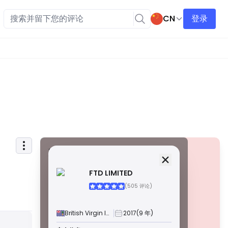
CN
登录
安全信息
牌照
FTD LIMITED
甲級牌照
(505 评论)
由全球知名监管机构颁发，这些许可证通过严格的合规性、
资金隔离、保险和定期审计，确保最高程度的交易者保护。
争议解决和遵守 AML/CTF 标准进一步提高了安全性。
British Virgin Islands
2017
(9 年)
B 級牌照
警告
由受尊敬的区域监管机构授予，这些许可证提供强大的安全