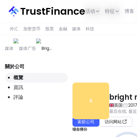
TrustFinance
活动
特征
博客
外汇
加密货币
股票
金融
媒体
科技
媒体
媒体广告
Bright
Network
關於公司
此服务在您所在的地区不可用。
概覽
資訊
bright 
評論
B
英国
201
最后在线
:
最
索赔公司
访问网站
综合得分