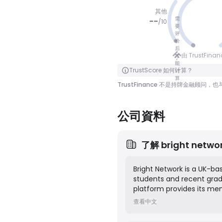
其他
需
--
/
10
要
评
价
没有分数
后
由 TrustFina
才
能
点击翻转
TrustScore 如何计算？
计
算
TrustFinance 不是持牌金融
公司資料
了解
bright netwo
Bright Network is a UK-ba
students and recent grad
platform provides its mem
networking events, interns
查看中文
employer partners, it se
reach a diverse and high-