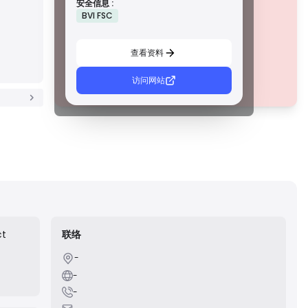
安全信息 :
措施，例如资金隔离、财务报告和补偿计划。虽然没有等级 1
该公司目前
未经证实
.
BVI FSC
那么严格，但它们提供可靠的区域保护。
请注意潜在风险！
C 級牌照
由新兴市场的监管机构颁发，这些许可证提供基本保护，例
查看资料
如最低资本要求和 AML 政策。监管较不严格，因此交易者应
谨慎行事并验证安全措施。
D 級牌照
访问网站
每个等级的许可证在法规上有什么区别？
来自监管最少的司法管辖区，这些许可证通常缺乏关键保
护，例如资金隔离和保险。虽然它们对运营弹性很有吸引
力，但它们对交易者构成较高的风险。
ct
联络
-
r its
-
 to
-