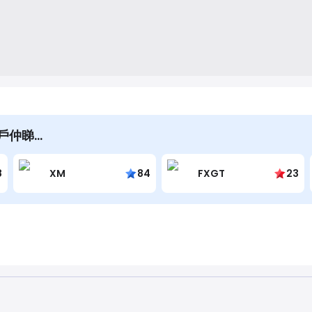
嘅用戶仲睇…
8
XM
84
FXGT
23