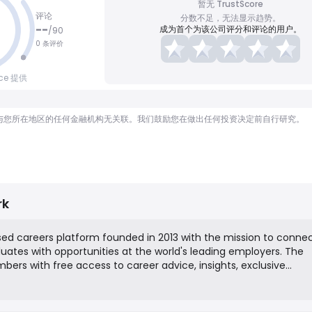
暂无 TrustScore
评论
分数不足，无法显示趋势。
--
成为首个为该公司评分和评论的用户。
/
90
0 条评价
nce 提供
顾问，也与您所在地区的任何金融机构无关联。我们鼓励您在做出任何投资决定前自行研究。
rk
sed careers platform founded in 2013 with the mission to conne
uates with opportunities at the world's leading employers. The
bers with free access to career advice, insights, exclusive
hips, and graduate job listings across a wide range of sectors. Fo
rves as a technology-driven recruitment and advertising channel
calibre talent pool.