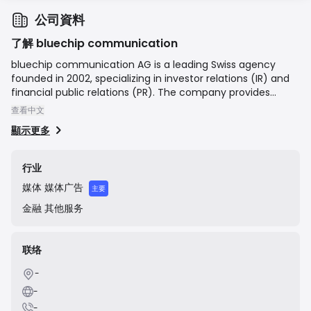
公司資料
了解 bluechip communication
bluechip communication AG is a leading Swiss agency
founded in 2002, specializing in investor relations (IR) and
financial public relations (PR). The company provides
strategic communication consulting for listed and soon-
查看中文
to-be-listed companies, focusing on enhancing their
顯示更多
dialogue with financial markets, media, and investors. Their
services encompass corporate and financial reporting,
media relations, IPO and transaction communication, and
行业
crisis management, aiming to build and maintain trust and
媒体
媒体广告
a strong reputation for their clients in the financial
主要
community.
金融
其他服务
联络
-
-
-