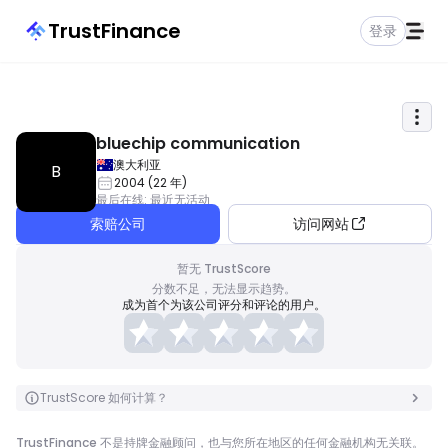
TrustFinance
登录
bluechip communication
澳大利亚
B
2004
(
22
年
)
最后在线
:
最近无活动
索赔公司
访问网站
暂无 TrustScore
分数不足，无法显示趋势。
成为首个为该公司评分和评论的用户。
TrustScore 如何计算？
TrustFinance 不是持牌金融顾问，也与您所在地区的任何金融机构无关联。