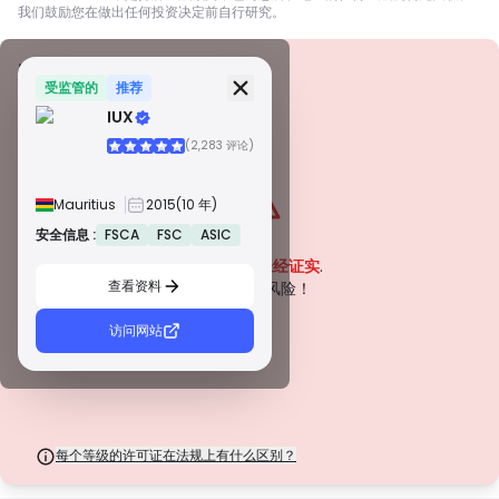
我们鼓励您在做出任何投资决定前自行研究。
安全信息
牌照
受监管的
推荐
IUX
甲級牌照
(2,283 评论)
由全球知名监管机构颁发，这些许可证通过严格的合规性、资金隔离、保险和
定期审计，确保最高程度的交易者保护。争议解决和遵守 AML/CTF 标准进一
步提高了安全性。
Mauritius
2015
(10 年)
B 級牌照
由受尊敬的区域监管机构授予，这些许可证提供强大的安全措施，例如资金隔
安全信息 :
FSCA
FSC
ASIC
警告
离、财务报告和补偿计划。虽然没有等级 1 那么严格，但它们提供可靠的区域
该公司目前
未经证实
.
保护。
查看资料
C 級牌照
请注意潜在风险！
由新兴市场的监管机构颁发，这些许可证提供基本保护，例如最低资本要求和
AML 政策。监管较不严格，因此交易者应谨慎行事并验证安全措施。
访问网站
D 級牌照
来自监管最少的司法管辖区，这些许可证通常缺乏关键保护，例如资金隔离和
保险。虽然它们对运营弹性很有吸引力，但它们对交易者构成较高的风险。
每个等级的许可证在法规上有什么区别？