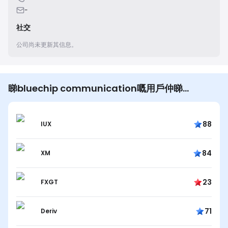
-
社交
公司尚未更新其信息。
睇bluechip communication嘅用戶仲睇…
88
IUX
84
XM
23
FXGT
71
Deriv