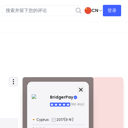
CN
登录
安全信息
牌照
BridgerPay
甲級牌照
(180 评论)
由全球知名监管机构颁发，这些许可证通过严格的合规性、
资金隔离、保险和定期审计，确保最高程度的交易者保护。
争议解决和遵守 AML/CTF 标准进一步提高了安全性。
Cyprus
2017
(9 年)
B 級牌照
警告
由受尊敬的区域监管机构授予，这些许可证提供强大的安全