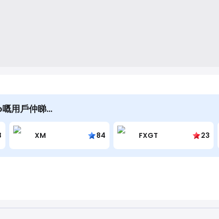
udio嘅用戶仲睇…
8
XM
84
FXGT
23