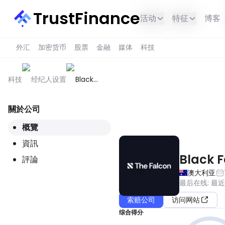
TrustFinance
活动
特征
博客
外汇
加密货币
股票
金融
媒体
科技
科技
经纪人设置
Black
Falcon
Studio
關於公司
此服务在您所在的地区不可用。
概覽
資訊
Black F
評論
澳大利亚
最后在线
:
最
索赔公司
访问网站
综合得分