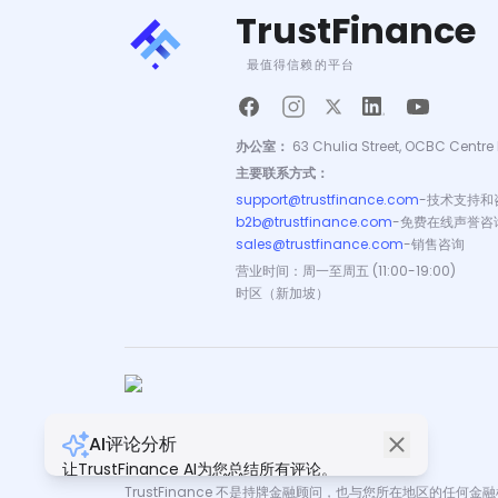
TrustFinance
最值得信赖的平台
办公室：
63 Chulia Street, OCBC Centre 
主要联系方式：
support@trustfinance.com
-
技术支持和
b2b@trustfinance.com
-
免费在线声誉咨
sales@trustfinance.com
-
销售咨询
营业时间：周一至周五 (11:00-19:00)
时区（新加坡）
AI评论分析
版权所有 © TrustFinance 2026 | V.2.0
让TrustFinance AI为您总结所有评论。
TrustFinance 不是持牌金融顾问，也与您所在地区的任何