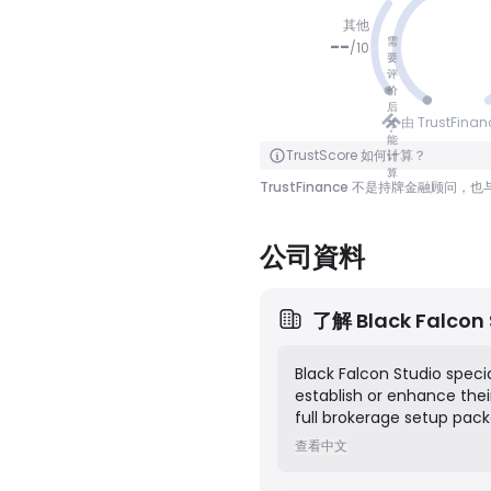
其他
需
--
/
10
要
评
价
没有分数
后
由 TrustFina
才
能
点击翻转
TrustScore 如何计算？
计
算
TrustFinance 不是持牌金融
公司資料
了解
Black Falcon
Black Falcon Studio specia
establish or enhance thei
full brokerage setup pac
and Trader's Room, an IB &
查看中文
to empower brokers with 
in the competitive tradin