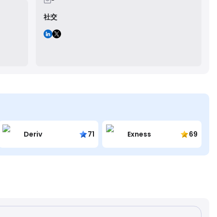
-
社交
Deriv
71
Exness
69