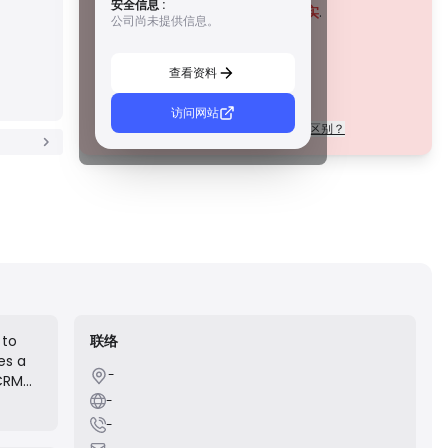
安全信息 :
措施，例如资金隔离、财务报告和补偿计划。虽然没有等级 1
该公司目前
未经证实
.
公司尚未提供信息。
那么严格，但它们提供可靠的区域保护。
请注意潜在风险！
C 級牌照
由新兴市场的监管机构颁发，这些许可证提供基本保护，例
查看资料
如最低资本要求和 AML 政策。监管较不严格，因此交易者应
谨慎行事并验证安全措施。
D 級牌照
访问网站
每个等级的许可证在法规上有什么区别？
来自监管最少的司法管辖区，这些许可证通常缺乏关键保
护，例如资金隔离和保险。虽然它们对运营弹性很有吸引
力，但它们对交易者构成较高的风险。
 to
联络
es a
-
 CRM
n is
-
cceed
-