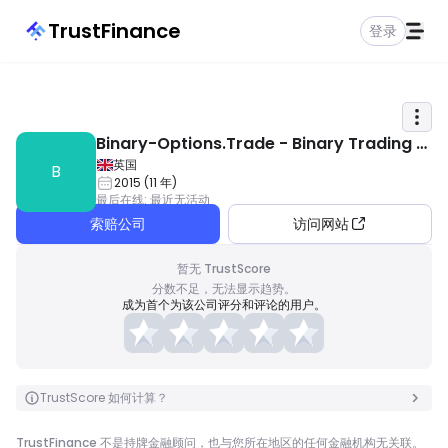
TrustFinance
登录
Binary-Options.Trade - Binary Trading G
uide
英国
B
2015
(
11
年
)
最后在线
:
最近无活动
索赔公司
访问网站
暂无 TrustScore
分数不足，无法显示趋势。
成为首个为该公司评分和评论的用户。
TrustScore 如何计算？
TrustFinance 不是持牌金融顾问，也与您所在地区的任何金融机构无关联。