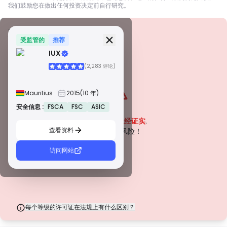
我们鼓励您在做出任何投资决定前自行研究。
安全信息
牌照
受监管的
推荐
IUX
甲級牌照
(2,283 评论)
由全球知名监管机构颁发，这些许可证通过严格的合规性、资金隔离、保险和
定期审计，确保最高程度的交易者保护。争议解决和遵守 AML/CTF 标准进一
步提高了安全性。
Mauritius
2015
(10 年)
B 級牌照
由受尊敬的区域监管机构授予，这些许可证提供强大的安全措施，例如资金隔
安全信息 :
FSCA
FSC
ASIC
警告
离、财务报告和补偿计划。虽然没有等级 1 那么严格，但它们提供可靠的区域
该公司目前
未经证实
.
保护。
查看资料
C 級牌照
请注意潜在风险！
由新兴市场的监管机构颁发，这些许可证提供基本保护，例如最低资本要求和
AML 政策。监管较不严格，因此交易者应谨慎行事并验证安全措施。
访问网站
D 級牌照
来自监管最少的司法管辖区，这些许可证通常缺乏关键保护，例如资金隔离和
保险。虽然它们对运营弹性很有吸引力，但它们对交易者构成较高的风险。
每个等级的许可证在法规上有什么区别？