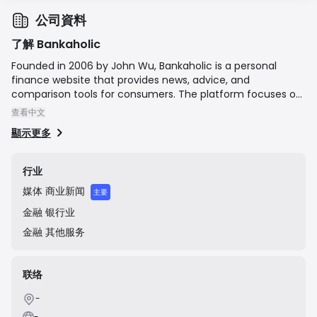
公司資料
了解 Bankaholic
Founded in 2006 by John Wu, Bankaholic is a personal
finance website that provides news, advice, and
comparison tools for consumers. The platform focuses on
banking products such as high-yield savings accounts,
查看中文
certificates of deposit (CDs), and money market
顯示更多
accounts, aiming to help users find the best rates and
make informed financial decisions. The company was
acquired by Bankrate, Inc. in 2008, which was subsequently
行业
acquired by Red Ventures, the current parent company.
媒体
商业新闻
主要
金融
银行业
金融
其他服务
联络
-
-