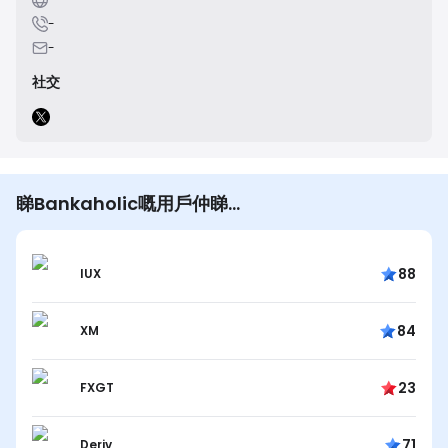
-
-
社交
睇Bankaholic嘅用戶仲睇…
88
IUX
84
XM
23
FXGT
71
Deriv