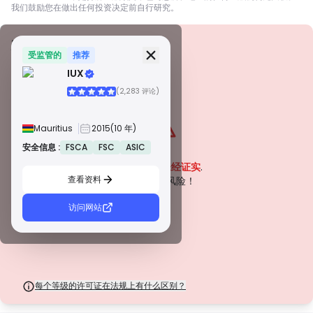
我们鼓励您在做出任何投资决定前自行研究。
安全信息
牌照
受监管的
推荐
IUX
甲級牌照
(2,283 评论)
由全球知名监管机构颁发，这些许可证通过严格的合规性、资金隔离、保险和
定期审计，确保最高程度的交易者保护。争议解决和遵守 AML/CTF 标准进一
步提高了安全性。
Mauritius
2015
(10 年)
B 級牌照
由受尊敬的区域监管机构授予，这些许可证提供强大的安全措施，例如资金隔
安全信息 :
FSCA
FSC
ASIC
警告
离、财务报告和补偿计划。虽然没有等级 1 那么严格，但它们提供可靠的区域
该公司目前
未经证实
.
保护。
查看资料
C 級牌照
请注意潜在风险！
由新兴市场的监管机构颁发，这些许可证提供基本保护，例如最低资本要求和
AML 政策。监管较不严格，因此交易者应谨慎行事并验证安全措施。
访问网站
D 級牌照
来自监管最少的司法管辖区，这些许可证通常缺乏关键保护，例如资金隔离和
保险。虽然它们对运营弹性很有吸引力，但它们对交易者构成较高的风险。
每个等级的许可证在法规上有什么区别？