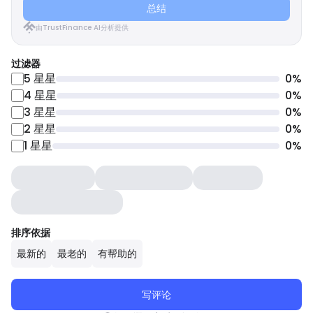
总结
由TrustFinance AI分析提供
过滤器
5
星星
0
%
4
星星
0
%
3
星星
0
%
2
星星
0
%
1
星星
0
%
排序依据
最新的
最老的
有帮助的
写评论