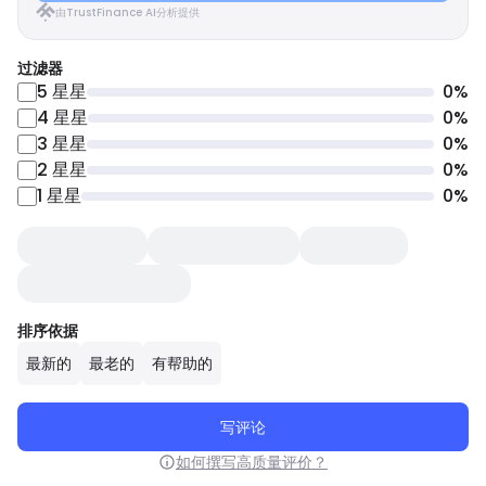
由TrustFinance AI分析提供
过滤器
5
星星
0
%
4
星星
0
%
3
星星
0
%
2
星星
0
%
1
星星
0
%
排序依据
最新的
最老的
有帮助的
写评论
如何撰写高质量评价？