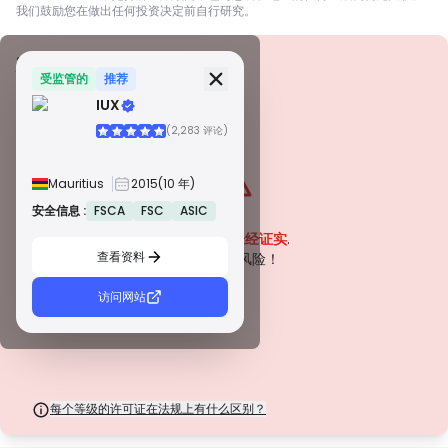
我们鼓励您在做出任何投资决定前自行研究。
安全信息
牌照
受监管的
推荐
IUX
甲級牌照
(2,283 评论)
由全球知名监管机构颁发，这些许可证通过严格的合规性、资金隔离、保险和
定期审计，确保最高程度的交易者保护。争议解决和遵守 AML/CTF 标准进一
步提高了安全性。
Mauritius
2015
(10 年)
B 級牌照
由受尊敬的区域监管机构授予，这些许可证提供强大的安全措施，例如资金隔
安全信息 :
FSCA
FSC
ASIC
警告
离、财务报告和补偿计划。虽然没有等级 1 那么严格，但它们提供可靠的区域
该公司目前
未经证实
.
保护。
查看资料
C 級牌照
请注意潜在风险！
由新兴市场的监管机构颁发，这些许可证提供基本保护，例如最低资本要求和
AML 政策。监管较不严格，因此交易者应谨慎行事并验证安全措施。
访问网站
D 級牌照
来自监管最少的司法管辖区，这些许可证通常缺乏关键保护，例如资金隔离和
保险。虽然它们对运营弹性很有吸引力，但它们对交易者构成较高的风险。
每个等级的许可证在法规上有什么区别？