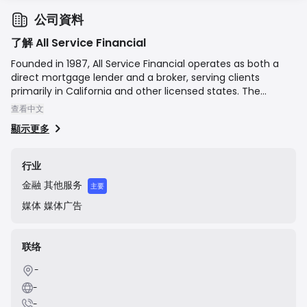
公司資料
了解 All Service Financial
Founded in 1987, All Service Financial operates as both a
direct mortgage lender and a broker, serving clients
primarily in California and other licensed states. The
company's mission is to build long-term client
查看中文
relationships by offering a diverse portfolio of loan
顯示更多
products, including Conventional, FHA, VA, Jumbo, and
Commercial loans. They emphasize personalized service
and leveraging technology to streamline the mortgage
行业
application and approval process for homeowners and real
金融
其他服务
estate investors.
主要
媒体
媒体广告
联络
-
-
-