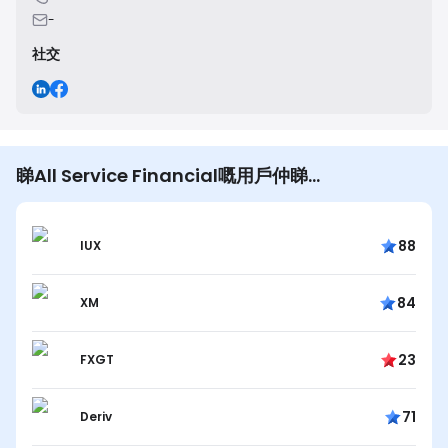
-
社交
睇All Service Financial嘅用戶仲睇…
88
IUX
84
XM
23
FXGT
71
Deriv