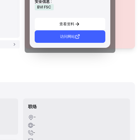
安全信息 :
措施，例如资金隔离、财务报告和补偿计划。虽然没有等级 1
该公司目前
未经证实
.
BVI FSC
那么严格，但它们提供可靠的区域保护。
请注意潜在风险！
C 級牌照
由新兴市场的监管机构颁发，这些许可证提供基本保护，例
查看资料
如最低资本要求和 AML 政策。监管较不严格，因此交易者应
谨慎行事并验证安全措施。
D 級牌照
访问网站
每个等级的许可证在法规上有什么区别？
来自监管最少的司法管辖区，这些许可证通常缺乏关键保
护，例如资金隔离和保险。虽然它们对运营弹性很有吸引
力，但它们对交易者构成较高的风险。
联络
-
-
and
-