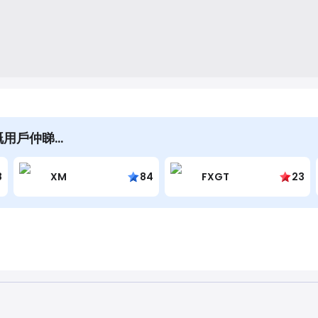
ons嘅用戶仲睇…
8
XM
84
FXGT
23