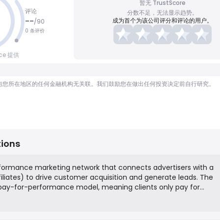
暂无 TrustScore
评论
分数不足，无法显示趋势。
--
成为首个为该公司评分和评论的用户。
/
90
0 条评价
nce 提供
顾问，也与您所在地区的任何金融机构无关联。我们鼓励您在做出任何投资决定前自行研究。
tions
performance marketing network that connects advertisers with a
filiates) to drive customer acquisition and generate leads. The
ay-for-performance model, meaning clients only pay for
as sales, leads, or clicks. They provide campaign management,
logy, and affiliate recruitment services to help businesses exp
 revenue through affiliate marketing channels.