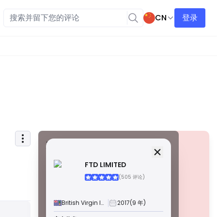
CN
登录
安全信息
牌照
FTD LIMITED
甲級牌照
(505 评论)
由全球知名监管机构颁发，这些许可证通过严格的合规性、
资金隔离、保险和定期审计，确保最高程度的交易者保护。
争议解决和遵守 AML/CTF 标准进一步提高了安全性。
British Virgin Islands
2017
(9 年)
B 級牌照
警告
由受尊敬的区域监管机构授予，这些许可证提供强大的安全