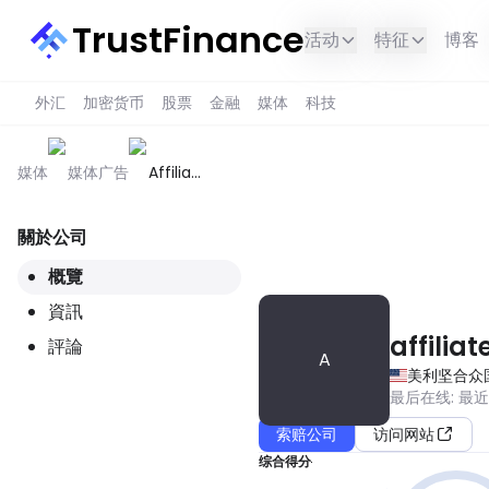
TrustFinance
活动
特征
博客
外汇
加密货币
股票
金融
媒体
科技
媒体
媒体广告
Affiliate
Solutions
關於公司
此服务在您所在的地区不可用。
概覽
資訊
affiliat
評論
A
美利坚合众
最后在线
:
最
索赔公司
访问网站
综合得分