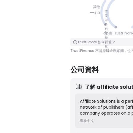
其他
需
--
/
10
要
评
价
没有分数
后
由 TrustFina
才
能
点击翻转
TrustScore 如何计算？
计
算
TrustFinance 不是持牌金融
公司資料
了解
affiliate solu
Affiliate Solutions is a 
network of publishers (af
company operates on a p
measurable results such 
查看中文
advanced tracking techno
their online presence and