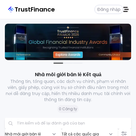
TrustFinance
Đăng nhập
Nhà môi giới bán lẻ Kết quả
Thông tin, tổng quan, các dịch vụ chính, phạm vi nhân
viên, giấy phép, cùng với trụ sở chính đều nằm trong một
nơi dễ dàng truy cập, hiển thị nhiều danh mục tài chính với
thông tin đáng tin cậy.
0 Công ty