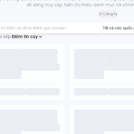
dễ dàng truy cập, hiển thị nhiều danh mục tài chính
0 Công ty
p xếp:
Điểm tin cậy