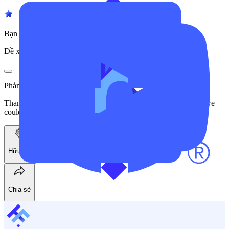
Bạn có muốn giới thiệu NordFX cho người khác không?
Đề xuất
Phản hồi của công ty
Thank you for such a fantastic review! We’re thrilled to know we
could meet your expectations.
Hữu ích
Chia sẻ