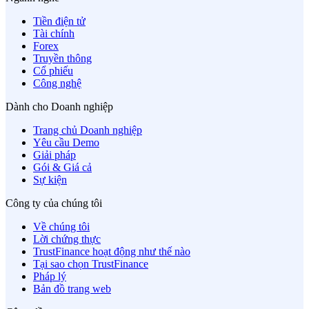
Tiền điện tử
Tài chính
Forex
Truyền thông
Cổ phiếu
Công nghệ
Dành cho Doanh nghiệp
Trang chủ Doanh nghiệp
Yêu cầu Demo
Giải pháp
Gói & Giá cả
Sự kiện
Công ty của chúng tôi
Về chúng tôi
Lời chứng thực
TrustFinance hoạt động như thế nào
Tại sao chọn TrustFinance
Pháp lý
Bản đồ trang web