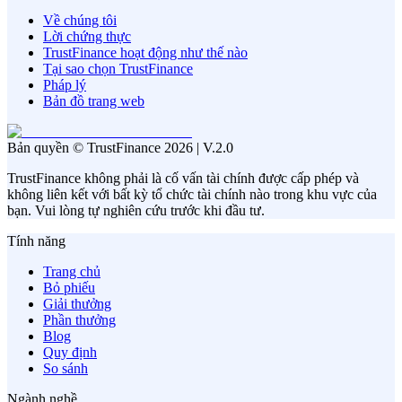
Về chúng tôi
Lời chứng thực
TrustFinance hoạt động như thế nào
Tại sao chọn TrustFinance
Pháp lý
Bản đồ trang web
Bản quyền © TrustFinance 2026 | V.2.0
TrustFinance không phải là cố vấn tài chính được cấp phép và
không liên kết với bất kỳ tổ chức tài chính nào trong khu vực của
bạn. Vui lòng tự nghiên cứu trước khi đầu tư.
Tính năng
Trang chủ
Bỏ phiếu
Giải thưởng
Phần thưởng
Blog
Quy định
So sánh
Ngành nghề