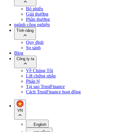
Bỏ phiếu
Giải thưởng
Phần thưởng
ngành công nghiệp
Tính năng
Quy định
So sánh
Blog
Công ty ta
Về Chúng Tôi
Lời chứng nhận
Pháp lý
Tại sao TrustFinance
Cách TrustFinance hoạt động
VN
English