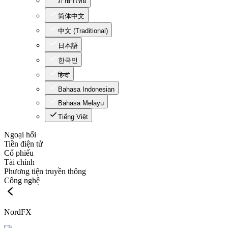
ภาษาไทย
简体中文
中文 (Traditional)
日本語
한국인
हिन्दी
Bahasa Indonesian
Bahasa Melayu
Tiếng Việt
Ngoại hối
Tiền điện tử
Cổ phiếu
Tài chính
Phương tiện truyền thông
Công nghệ
NordFX