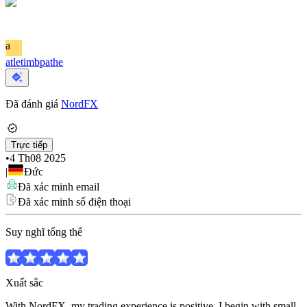
a
atletimbpathe
Đã đánh giá
NordFX
Trực tiếp
•
4 Th08 2025
|
Đức
Đã xác minh email
Đã xác minh số điện thoại
Suy nghĩ tổng thể
Xuất sắc
With NordFX, my trading experience is positive. I begin with small