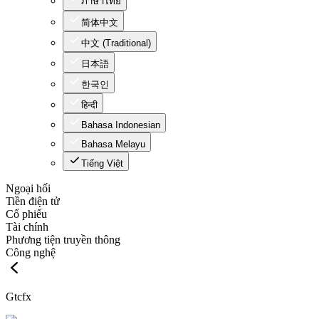
ภาษาไทย
简体中文
中文 (Traditional)
日本語
한국인
हिन्दी
Bahasa Indonesian
Bahasa Melayu
Tiếng Việt
Ngoại hối
Tiền điện tử
Cổ phiếu
Tài chính
Phương tiện truyền thông
Công nghệ
Gtcfx