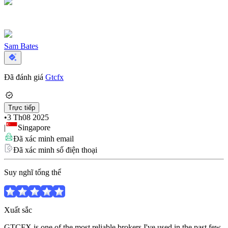
Sam Bates
Đã đánh giá
Gtcfx
Trực tiếp
•
3 Th08 2025
|
Singapore
Đã xác minh email
Đã xác minh số điện thoại
Suy nghĩ tổng thể
Xuất sắc
GTCFX is one of the most reliable brokers I've used in the past few