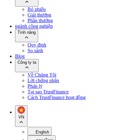
Bỏ phiếu
Giải thưởng
Phần thưởng
ngành công nghiệp
Tính năng
Quy định
So sánh
Blog
Công ty ta
Về Chúng Tôi
Lời chứng nhận
Pháp lý
Tại sao TrustFinance
Cách TrustFinance hoạt động
VN
English