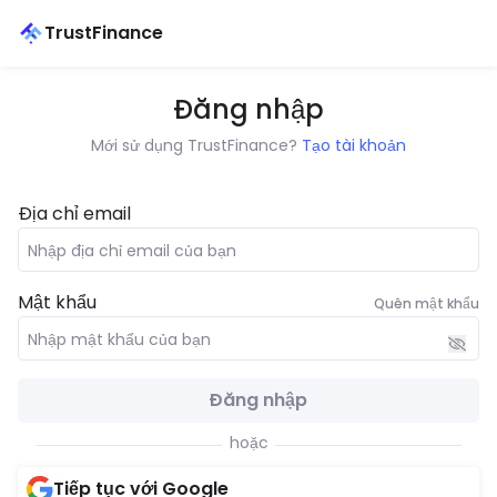
TrustFinance
Đăng nhập
Mới sử dụng TrustFinance?
Tạo tài khoản
Địa chỉ email
Mật khẩu
Quên mật khẩu
Đăng nhập
hoặc
Tiếp tục với Google