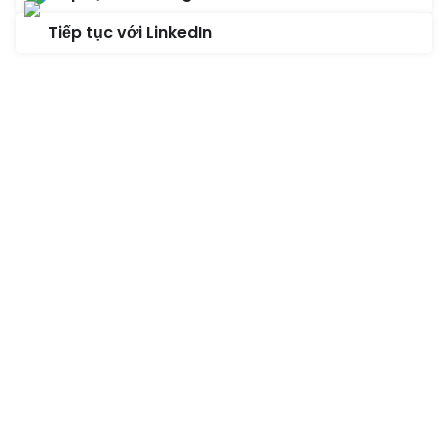
Tiếp tục với LinkedIn