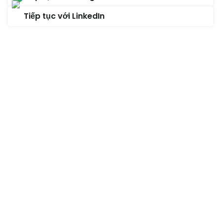
Tiếp tục với LinkedIn