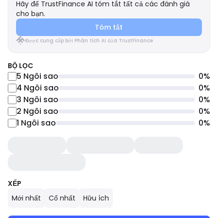
Hãy để TrustFinance AI tóm tắt tất cả các đánh giá
cho bạn.
Tóm tắt
Được cung cấp bởi Phân tích AI của TrustFinance
BỘ LỌC
5
Ngôi sao
0
%
4
Ngôi sao
0
%
3
Ngôi sao
0
%
2
Ngôi sao
0
%
1
Ngôi sao
0
%
XẾP
Mới nhất
Cổ nhất
Hữu ích