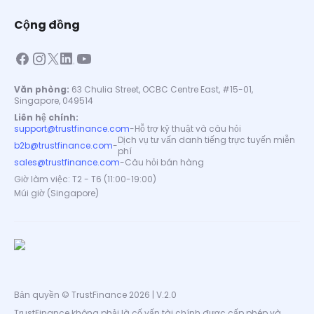
Cộng đồng
Văn phòng:
63 Chulia Street, OCBC Centre East, #15-01,
Singapore, 049514
Liên hệ chính:
support@trustfinance.com
-
Hỗ trợ kỹ thuật và câu hỏi
Dịch vụ tư vấn danh tiếng trực tuyến miễn
b2b@trustfinance.com
-
phí
sales@trustfinance.com
-
Câu hỏi bán hàng
Giờ làm việc: T2 - T6 (11:00-19:00)
Múi giờ (Singapore)
Bản quyền © TrustFinance 2026 | V.2.0
TrustFinance không phải là cố vấn tài chính được cấp phép và