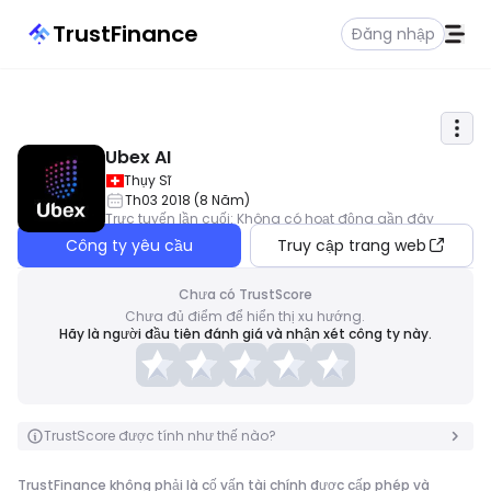
TrustFinance
Đăng nhập
Ubex AI
Thụy Sĩ
Th03 2018
(
8
Năm
)
Trực tuyến lần cuối
:
Không có hoạt động gần đây
Công ty yêu cầu
Truy cập trang web
Chưa có TrustScore
Chưa đủ điểm để hiển thị xu hướng.
Hãy là người đầu tiên đánh giá và nhận xét công ty này.
TrustScore được tính như thế nào?
TrustFinance không phải là cố vấn tài chính được cấp phép và