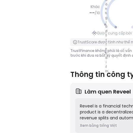
á
Khác
n
--
/
10
h
g
i
KHÔNG Đ
á
IỂM
đ
Được cung cấp bởi 
ể
Nhấp để lật
t
TrustScore được tính như thế 
í
n
TrustFinance không phải là cố vấn 
h
trước khi đưa ra bất kỳ quyết định
đ
i
ể
m
Thông tin công t
Làm quen
Reveel
Reveel is a financial te
product is a decentralize
revenue splits and automa
sales or other on-chain ac
Xem bằng tiếng Việt
management for Web3 pro