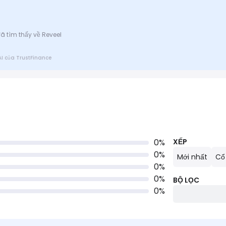
ã tìm thấy về Reveel
AI của TrustFinance
0
%
XẾP
0
%
Mới nhất
Cổ
0
%
0
%
BỘ LỌC
0
%