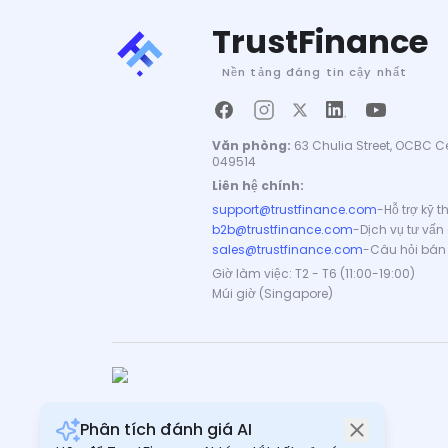
TrustFinance
Nền tảng đáng tin cậy nhất
Văn phòng:
63 Chulia Street, OCBC Ce
049514
Liên hệ chính:
support@trustfinance.com
-
Hỗ trợ kỹ 
b2b@trustfinance.com
-
Dịch vụ tư vấn
sales@trustfinance.com
-
Câu hỏi bán
Giờ làm việc: T2 - T6 (11:00-19:00)
Múi giờ (Singapore)
Phân tích đánh giá AI
Bản quyền © TrustFinance 2026 | V.2.0