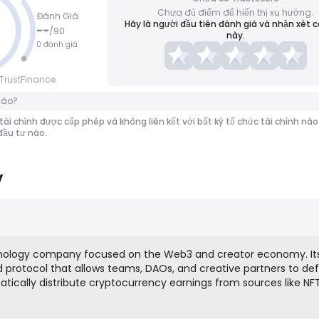
Chưa đủ điểm để hiển thị xu hướng.
Đánh Giá
Hãy là người đầu tiên đánh giá và nhận xét 
--
/
90
này.
0 đánh giá
TrustFinance
nào?
tài chính được cấp phép và không liên kết với bất kỳ tổ chức tài chính n
 đầu tư nào.
y
chnology company focused on the Web3 and creator economy. It
d protocol that allows teams, DAOs, and creative partners to de
tically distribute cryptocurrency earnings from sources like NF
tivities. The platform aims to simplify collaboration and financi
jects by providing transparent, programmable, and gas-effici