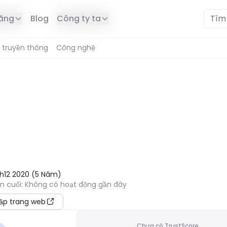
năng
Blog
Công ty ta
 truyền thông
Công nghệ
Ở KHU VỰC CỦA BẠN
h12 2020
(
5
Năm
)
ần cuối
:
Không có hoạt động gần đây
ập trang web
Chưa có TrustScore