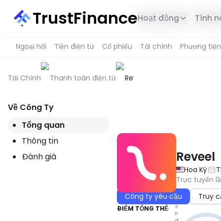
TrustFinance
Hoạt động
Tính 
Ngoại hối
Tiền điện tử
Cổ phiếu
Tài chính
Phương tiện
Tài Chính
Thanh toán điện tử
Reveel
Về Công Ty
DỊCH VỤ NÀY KHÔNG CÓ SẴN 
Tổng quan
Thông tin
Reveel
Đánh giá
Hoa Kỳ
T
Trực tuyến l
Công ty yêu cầu
Truy c
C
ầ
ĐIỂM TỔNG THỂ
n
đ