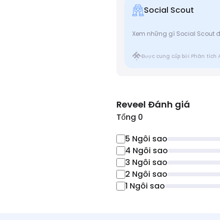
Social Scout
Xem những gì Social Scout đ
Được cung cấp bởi Phân tích 
Reveel
Đánh giá
Tổng 0
5
Ngôi sao
4
Ngôi sao
3
Ngôi sao
2
Ngôi sao
1
Ngôi sao