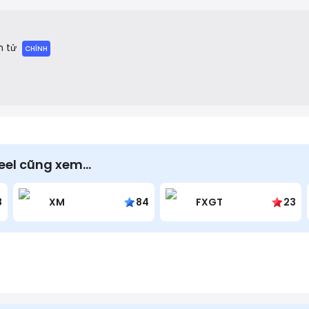
n blockchains like Ethereum, Polygon, Optimism, and Arbitrum.
n tử
CHÍNH
eel cũng xem…
8
XM
84
FXGT
23