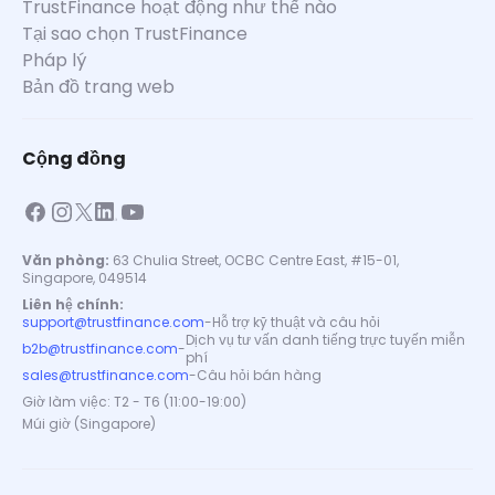
TrustFinance hoạt động như thế nào
Tại sao chọn TrustFinance
Pháp lý
Bản đồ trang web
Cộng đồng
Văn phòng:
63 Chulia Street, OCBC Centre East, #15-01,
Singapore, 049514
Liên hệ chính:
support@trustfinance.com
-
Hỗ trợ kỹ thuật và câu hỏi
Dịch vụ tư vấn danh tiếng trực tuyến miễn
b2b@trustfinance.com
-
phí
sales@trustfinance.com
-
Câu hỏi bán hàng
Giờ làm việc: T2 - T6 (11:00-19:00)
Múi giờ (Singapore)