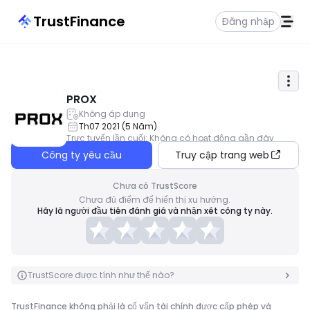
TrustFinance
Đăng nhập
PROX
Không áp dụng
Th07 2021
(
5
Năm
)
Trực tuyến lần cuối
:
Không có hoạt động gần đây
Công ty yêu cầu
Truy cập trang web
Chưa có TrustScore
Chưa đủ điểm để hiển thị xu hướng.
Hãy là người đầu tiên đánh giá và nhận xét công ty này.
TrustScore được tính như thế nào?
TrustFinance không phải là cố vấn tài chính được cấp phép và