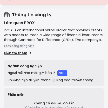
Giấy phép hạng D
Từ các khu vực pháp lý có sự giám sát tối thiểu, các giấy phép này
thường thiếu các biện pháp bảo vệ quan trọng như tách biệt quỹ
và bảo hiểm. Mặc dù hấp dẫn về tính linh hoạt trong hoạt động,
Thông tin công ty
nhưng chúng gây ra rủi ro cao hơn cho các nhà giao dịch.
Làm quen PROX
PROX is an international online broker that provides clients
with access to trade a wide range of financial instruments
through Contracts for Difference (CFDs). The company's
mission is to offer a technologically advanced and user-
Xem bằng tiếng Việt
friendly trading environment with competitive conditions,
Hiển thị thêm
such as low spreads and fast execution. Registered in St.
Vincent & the Grenadines, PROX caters to a global retail
client base, providing access to popular trading platforms
Ngành công nghiệp
and a variety of account types to suit different trading
Ngoại hối
Nhà môi giới bán lẻ
strategies.
CHÍNH
Phương tiện truyền thông
Quảng cáo truyền thông
Phần mềm
Không có dữ liệu có sẵn
Có vẻ như phần này trống.
Hãy quay lại