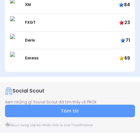
84
XM
23
FXGT
71
Deriv
69
Exness
Social Scout
Xem những gì Social Scout đã tìm thấy về PROX
Tóm tắt
Được cung cấp bởi Phân tích AI của TrustFinance