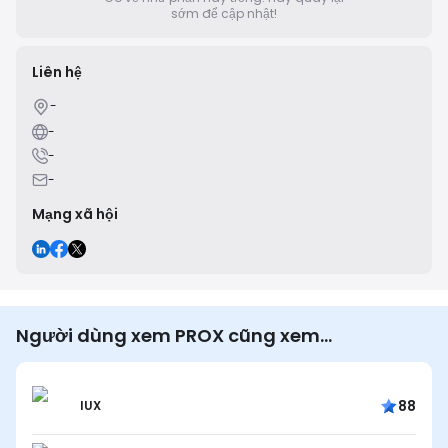
sớm để cập nhật!
Liên hệ
-
-
-
-
Mạng xã hội
Người dùng xem PROX cũng xem…
88
IUX