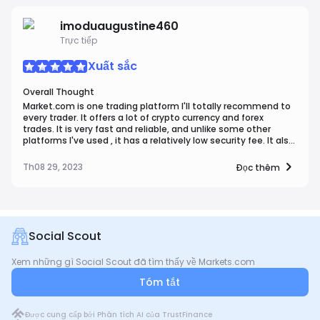
support, makes it a top choice for those seeking a robust
trading environment.
imoduaugustine460
Trực tiếp
Xuất sắc
Overall Thought
Market.com is one trading platform I'll totally recommend to
every trader. It offers a lot of crypto currency and forex
trades. It is very fast and reliable, and unlike some other
platforms I've used , it has a relatively low security fee. It also
has a very attractive platform appearance. I'll definitely be
recommending this to fellow traders.
Th08 29, 2023
Đọc thêm
Social Scout
Xem những gì Social Scout đã tìm thấy về Markets.com
Tóm tắt
Được cung cấp bởi Phân tích AI của TrustFinance