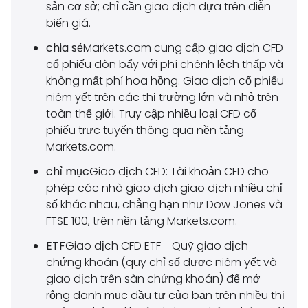
sản cơ sở; chỉ cần giao dịch dựa trên diễn
biến giá.
chia sẻ
Markets.com cung cấp giao dịch CFD
cổ phiếu đòn bẩy với phí chênh lệch thấp và
không mất phí hoa hồng. Giao dịch cổ phiếu
niêm yết trên các thị trường lớn và nhỏ trên
toàn thế giới. Truy cập nhiều loại CFD cổ
phiếu trực tuyến thông qua nền tảng
Markets.com.
chỉ mục
Giao dịch CFD: Tài khoản CFD cho
phép các nhà giao dịch giao dịch nhiều chỉ
số khác nhau, chẳng hạn như Dow Jones và
FTSE 100, trên nền tảng Markets.com.
ETF
Giao dịch CFD ETF - Quỹ giao dịch
chứng khoán (quỹ chỉ số được niêm yết và
giao dịch trên sàn chứng khoán) để mở
rộng danh mục đầu tư của bạn trên nhiều thị