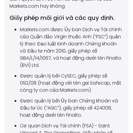
Markets.com hay không.
Giấy phép môi giới và các quy định.
Markets.com được Ủy ban Dịch vụ Tài chính
của Quần đảo Virgin thuộc Anh (“FSC”) quản
lý theo Đạo luật Kinh doanh Chứng khoán
và Đầu tư năm 2010, giấy phép số
SIBA/L/14/1067, và hoạt động dưới tên Finalto
(BVI) Ltd.
Được quản lý bởi CySEC, giấy phép số
092/08 (hoạt động với tên gọi Safecap, một
công ty con của Markets.com).
Được quản lý bởi Ủy ban Chứng khoán và
Đầu tư Úc (“ASIC”), giấy phép số 424008,
hoạt động dưới tên Finalto.
Cơ quan Dịch vụ Tài chính (FSA) - Saint
Vincent & The Grenadines, Giấy phép số