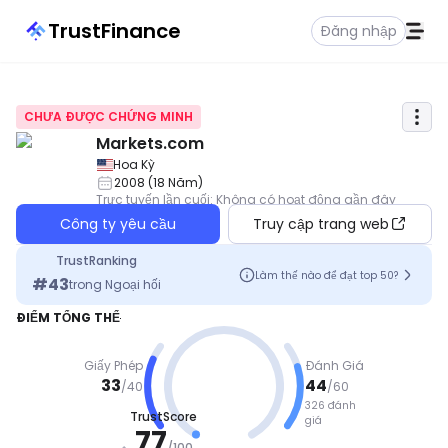
TrustFinance
Đăng nhập
CHƯA ĐƯỢC CHỨNG MINH
Markets.com
Hoa Kỳ
2008
(
18
Năm
)
Trực tuyến lần cuối
:
Không có hoạt động gần đây
Công ty yêu cầu
Truy cập trang web
TrustRanking
Làm thế nào để đạt top 50?
#
43
trong
Ngoại hối
ĐIỂM TỔNG THỂ
Giấy Phép
Đánh Giá
33
44
/
40
/
60
326 đánh
TrustScore
giá
TỐT
77
/
100