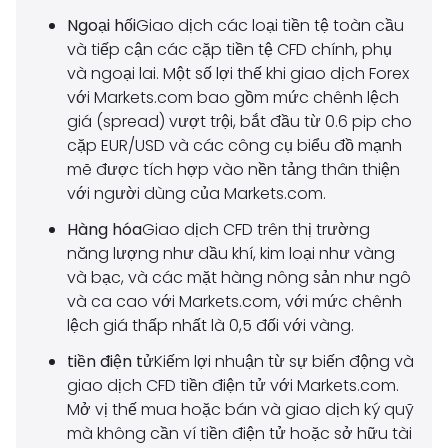
Ngoại hối
Giao dịch các loại tiền tệ toàn cầu
và tiếp cận các cặp tiền tệ CFD chính, phụ
và ngoại lai. Một số lợi thế khi giao dịch Forex
với Markets.com bao gồm mức chênh lệch
giá (spread) vượt trội, bắt đầu từ 0.6 pip cho
cặp EUR/USD và các công cụ biểu đồ mạnh
mẽ được tích hợp vào nền tảng thân thiện
với người dùng của Markets.com.
Hàng hóa
Giao dịch CFD trên thị trường
năng lượng như dầu khí, kim loại như vàng
và bạc, và các mặt hàng nông sản như ngô
và ca cao với Markets.com, với mức chênh
lệch giá thấp nhất là 0,5 đối với vàng.
tiền điện tử
Kiếm lợi nhuận từ sự biến động và
giao dịch CFD tiền điện tử với Markets.com.
Mở vị thế mua hoặc bán và giao dịch ký quỹ
mà không cần ví tiền điện tử hoặc sở hữu tài