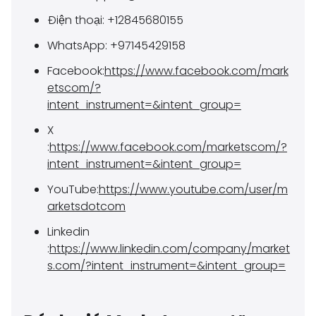
Điện thoại: +12845680155
WhatsApp: +97145429158
Facebook:
https://www.facebook.com/mark
etscom/?
intent_instrument=&intent_group=
X
:
https://www.facebook.com/marketscom/?
intent_instrument=&intent_group=
YouTube:
https://www.youtube.com/user/m
arketsdotcom
Linkedin
:
https://www.linkedin.com/company/market
s.com/?intent_instrument=&intent_group=