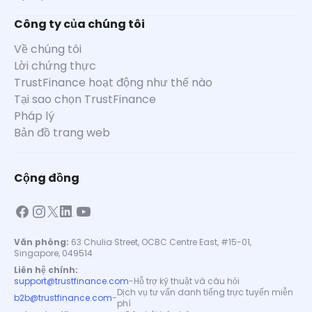
Công ty của chúng tôi
Về chúng tôi
Lời chứng thực
TrustFinance hoạt động như thế nào
Tại sao chọn TrustFinance
Pháp lý
Bản đồ trang web
Cộng đồng
Văn phòng:
63 Chulia Street, OCBC Centre East, #15-01,
Singapore, 049514
Liên hệ chính:
support@trustfinance.com
-
Hỗ trợ kỹ thuật và câu hỏi
Dịch vụ tư vấn danh tiếng trực tuyến miễn
b2b@trustfinance.com
-
phí