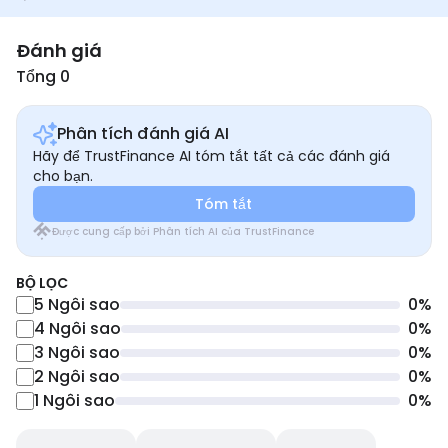
Đánh giá
Tổng 0
Phân tích đánh giá AI
Hãy để TrustFinance AI tóm tắt tất cả các đánh giá
cho bạn.
Tóm tắt
Được cung cấp bởi Phân tích AI của TrustFinance
BỘ LỌC
5
Ngôi sao
0
%
4
Ngôi sao
0
%
3
Ngôi sao
0
%
2
Ngôi sao
0
%
1
Ngôi sao
0
%