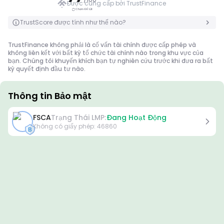
Được cung cấp bởi TrustFinance
Chạm Để Lật
Chạm Để Lật
TrustScore được tính như thế nào?
TrustFinance không phải là cố vấn tài chính được cấp phép và
không liên kết với bất kỳ tổ chức tài chính nào trong khu vực của
bạn. Chúng tôi khuyến khích bạn tự nghiên cứu trước khi đưa ra bất
kỳ quyết định đầu tư nào.
Thông tin Bảo mật
Giấy phép
FSCA
Trạng Thái LMP:
Đang Hoạt Động
Giấy phép hạng A
Không có giấy phép
:
46860
Được cấp bởi các cơ quan quản lý nổi tiếng toàn cầu, các giấy
phép này đảm bảo sự bảo vệ cao nhất cho nhà giao dịch thông
qua tuân thủ nghiêm ngặt, tách biệt quỹ, bảo hiểm và kiểm toán
thường xuyên. Giải quyết tranh chấp và tuân thủ các tiêu chuẩn
AML/CTF giúp tăng cường bảo mật hơn nữa.
Giấy phép hạng B
Được cấp bởi các cơ quan quản lý khu vực uy tín, các giấy phép
này cung cấp các biện pháp an toàn mạnh mẽ như tách biệt quỹ,
báo cáo tài chính và chương trình bồi thường. Mặc dù ít nghiêm
ngặt hơn so với Cấp 1, nhưng chúng cung cấp sự bảo vệ khu vực
đáng tin cậy.