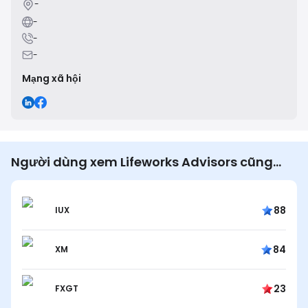
-
-
-
-
Mạng xã hội
Người dùng xem Lifeworks Advisors cũng
xem…
88
IUX
84
XM
23
FXGT