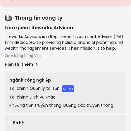
Giấy phép hạng D
Từ các khu vực pháp lý có sự giám sát tối thiểu, các giấy phép này
thường thiếu các biện pháp bảo vệ quan trọng như tách biệt quỹ
và bảo hiểm. Mặc dù hấp dẫn về tính linh hoạt trong hoạt động,
Thông tin công ty
nhưng chúng gây ra rủi ro cao hơn cho các nhà giao dịch.
Làm quen Lifeworks Advisors
Lifeworks Advisors is a Registered Investment Adviser (RIA)
firm dedicated to providing holistic financial planning and
wealth management services. Their mission is to help
clients align their finances with their life goals, offering
Xem bằng tiếng Việt
services that include retirement planning, investment
Hiển thị thêm
management, tax strategies, and estate planning. The
firm operates on a client-centric model, emphasizing
long-term relationships and personalized advice delivered
Ngành công nghiệp
by a team of CERTIFIED FINANCIAL PLANNER™ professionals
Tài chính
Quản lý tài sản
and wealth advisors.
CHÍNH
Tài chính
Dịch vụ khác
Phương tiện truyền thông
Quảng cáo truyền thông
Liên hệ