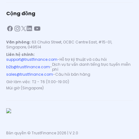
Cộng đồng
Văn phòng:
63 Chulia Street, OCBC Centre East, #15-01,
Singapore, 049514
Liên hệ chính:
support@trustfinance.com
-
Hỗ trợ kỹ thuật và câu hỏi
Dịch vụ tư vấn danh tiếng trực tuyến miễn
b2b@trustfinance.com
-
phí
sales@trustfinance.com
-
Câu hỏi bán hàng
Giờ làm việc: T2 - T6 (11:00-19:00)
Múi giờ (Singapore)
Bản quyền © TrustFinance 2026 | V.2.0