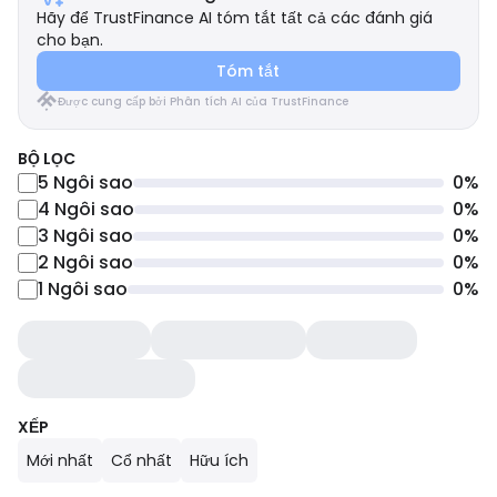
Hãy để TrustFinance AI tóm tắt tất cả các đánh giá
cho bạn.
Tóm tắt
Được cung cấp bởi Phân tích AI của TrustFinance
BỘ LỌC
5
Ngôi sao
0
%
4
Ngôi sao
0
%
3
Ngôi sao
0
%
2
Ngôi sao
0
%
1
Ngôi sao
0
%
XẾP
Mới nhất
Cổ nhất
Hữu ích