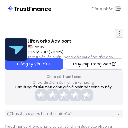
TrustFinance
Đăng nhập
Lifeworks Advisors
Hoa Kỳ
Aug 2017
(
9
Năm
)
Trực tuyến lần cuối
:
Không có hoạt động gần đây
Công ty yêu cầu
Truy cập trang web
Chưa có TrustScore
Chưa đủ điểm để hiển thị xu hướng.
Hãy là người đầu tiên đánh giá và nhận xét công ty này.
TrustScore được tính như thế nào?
TrustFinance không phải là cố vấn tài chính được cấp phép và