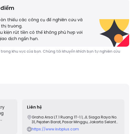
 điểm
còn thiếu các công cụ để nghiên cứu và
thị trường.
u kiện rút tiền có thể không phù hợp với
iao dịch ngắn hạn.
ào trong khu vực của bạn. Chúng tôi khuyến khích bạn tự nghiên cứu
try
Liên hệ
ng
Graha Arsa LT.1 Ruang 1T-1.1, JL Siaga Raya No.
31, Pejaten Barat, Pasar Minggu, Jakarta Selanta
ng,
12510, Indonesia
https://www.kvbplus.com
st