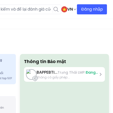
VN
Đăng nhập
ng
Thông tin Bảo mật
Giấy phép
BAPPEBTI...
Trạng Thái LMP:
Đang Hoạt Động
hối
Giấy phép hạng A
Không có giấy phép
:
t top 50?
Được cấp bởi các cơ quan quản lý nổi tiếng toàn
1051/BAPPEBTI/SI/1/2007
cầu, các giấy phép này đảm bảo sự bảo vệ cao nhất
cho nhà giao dịch thông qua tuân thủ nghiêm
ngặt, tách biệt quỹ, bảo hiểm và kiểm toán thường
xuyên. Giải quyết tranh chấp và tuân thủ các tiêu
chuẩn AML/CTF giúp tăng cường bảo mật hơn nữa.
Giấy phép hạng B
rên
Được cấp bởi các cơ quan quản lý khu vực uy tín,