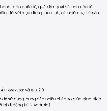
anh toán quốc tế, quản lý ngoại hối cho các tổ
ên, đối với mục đích giao dịch, có nhiều loại tài sản
, ForexStar và eFX 2.0.
ó dễ sử dụng, cung cấp nhiều chỉ báo giúp giao dịch
 bị di động (iOS, Android).