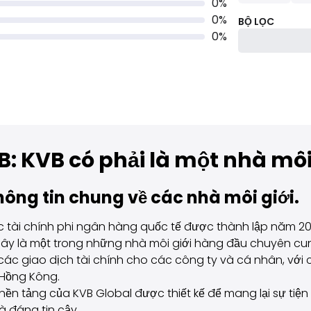
0
%
0
%
BỘ LỌC
0
%
: KVB có phải là một nhà môi 
ông tin chung về các nhà môi giới.
c tài chính phi ngân hàng quốc tế được thành lập năm 200
Đây là một trong những nhà môi giới hàng đầu chuyên cun
 các giao dịch tài chính cho các công ty và cá nhân, vớ
 Hồng Kông.
ền tảng của KVB Global được thiết kế để mang lại sự tiện 
à đáng tin cậy.