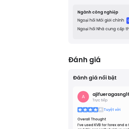
commissions in the marke
out as a trusted and inno
Ngành công nghiệp
experience.
Ngoại hối
Môi giới chính
Ngoại hối
Nhà cung cấp t
Đánh giá
Đánh giá nổi bật
ajifueragasng1
A
Trực tiếp
Tuyệt vời
Overall Thought
I’ve used KVB for forex and 