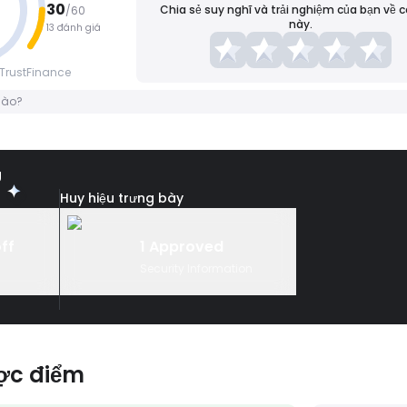
30
Chia sẻ suy nghĩ và trải nghiệm của bạn về 
/
60
này.
13 đánh giá
TrustFinance
nào?
U
Huy hiệu trưng bày
off
1 Approved
Security Information
ợc điểm