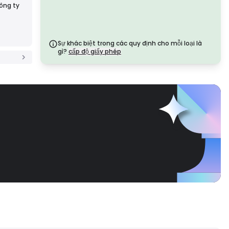
các giấy phép này cung cấp các biện pháp an
công ty
toàn mạnh mẽ như tách biệt quỹ, báo cáo tài chính
và chương trình bồi thường. Mặc dù ít nghiêm ngặt
hơn so với Cấp 1, nhưng chúng cung cấp sự bảo vệ
khu vực đáng tin cậy.
Giấy phép hạng C
Sự khác biệt trong các quy định cho mỗi loại là
gì?
cấp độ giấy phép
Được cấp bởi các cơ quan quản lý tại các thị trường
mới nổi, các giấy phép này cung cấp các biện pháp
bảo vệ cơ bản như yêu cầu vốn tối thiểu và chính
sách AML. Giám sát ít nghiêm ngặt hơn, vì vậy các
nhà giao dịch nên thận trọng và xác minh các biện
pháp an toàn.
Giấy phép hạng D
Từ các khu vực pháp lý có sự giám sát tối thiểu, các
giấy phép này thường thiếu các biện pháp bảo vệ
quan trọng như tách biệt quỹ và bảo hiểm. Mặc dù
hấp dẫn về tính linh hoạt trong hoạt động, nhưng
chúng gây ra rủi ro cao hơn cho các nhà giao
dịch.