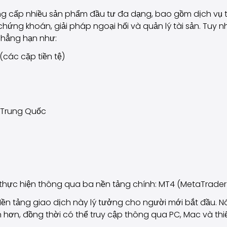
ng cấp nhiều sản phẩm đầu tư đa dạng, bao gồm dịch vụ th
ứng khoán, giải pháp ngoại hối và quản lý tài sản. Tuy nhi
chẳng hạn như:
(các cặp tiền tệ)
 Trung Quốc
thực hiện thông qua ba nền tảng chính: MT4 (MetaTrader 4)
Nền tảng giao dịch này lý tưởng cho người mới bắt đầu. N
 hơn, đồng thời có thể truy cập thông qua PC, Mac và thiết