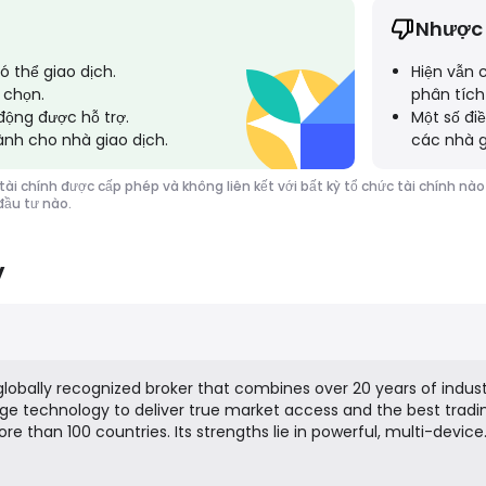
Nhược
có thể giao dịch.
Hiện vẫn 
 chọn.
phân tích 
 động được hỗ trợ.
Một số điề
dành cho nhà giao dịch.
các nhà g
tài chính được cấp phép và không liên kết với bất kỳ tổ chức tài chính n
 đầu tư nào.
y
 globally recognized broker that combines over 20 years of indus
dge technology to deliver true market access and the best tradi
ore than 100 countries. Its strengths lie in powerful, multi-device
d with professional tools that enhance skills and decision-maki
 100 assets with spreads starting from 0.0 and some of the lowe