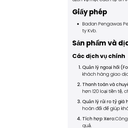
Giấy phép
Badan Pengawas Per
ty Kvb.
Sản phẩm và dịc
Các dịch vụ chính
Quản lý ngoại hối (
khách hàng giao dịc
Thanh toán và chuyể
hơn 120 loại tiền tệ
Quản lý rủi ro tỷ giá 
hoán đổi để giúp khá
Tích hợp Xero:
Công 
quả.