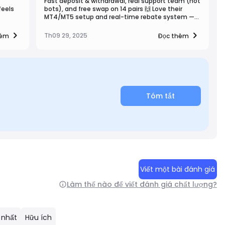
Fast deposit & withdrawal, real support team (not
feels
bots), and free swap on 14 pairs 🙌 Love their
MT4/MT5 setup and real-time rebate system —
support
super transparent. Plus, the Copy Trade feature
y paste
works really smooth!
Th09 29, 2025
hêm
Đọc thêm
able
Tóm tắt
Viết một bài đánh giá
Làm thế nào để viết đánh giá chất lượng?
 nhất
Hữu ích