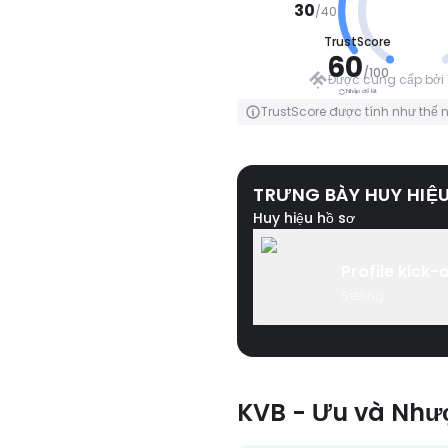
30
/
40
TrustScore
TỐT
60
/
100
Được cung cấp bởi 
Nhấp để lật
Nhấp để lật
TrustScore được tính như thế 
TRƯNG BÀY HUY HIỆ
Huy hiệu hồ sơ
Profile kick-
Setting
KVB - Ưu và Như