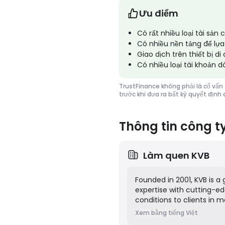
Ưu điểm
Có rất nhiều loại tài sản 
Có nhiều nền tảng để lựa
Giao dịch trên thiết bị di
Có nhiều loại tài khoản 
TrustFinance không phải là cố vấn 
trước khi đưa ra bất kỳ quyết định
Thông tin công t
Làm quen
KVB
Founded in 2001, KVB is a
expertise with cutting-e
conditions to clients in m
trading platforms equippe
Xem bằng tiếng Việt
along with access to over