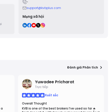
-
tands
ng
support@kvbplus.com
Mạng xã hội
ại
Đánh giá Phân tích
Yuwadee Pricharat
Trực tiếp
Xuất sắc
Overall Thought
 a
KVB is one of the best brokers I’ve used so far 🔥