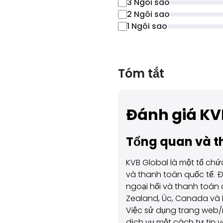
3
Ngôi sao
2
Ngôi sao
1
Ngôi sao
Tóm tắt
Đánh giá KVB
Tổng quan và th
KVB Global là một tổ chứ
và thanh toán quốc tế. 
ngoại hối và thanh toán
Zealand, Úc, Canada và
Việc sử dụng trang web/n
dịch vụ một cách tự tin v