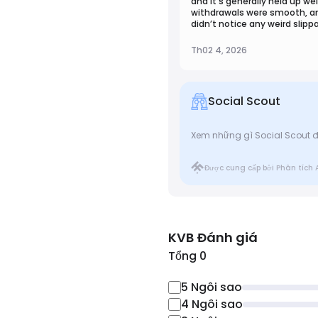
and it’s generally held up we
withdrawals were smooth, an
didn’t notice any weird slip
easy to check multiple market
charting tools for quick analy
Th02 4, 2026
Social Scout
Xem những gì Social Scout đ
Được cung cấp bởi Phân tích 
KVB
Đánh giá
Tổng 0
5
Ngôi sao
4
Ngôi sao