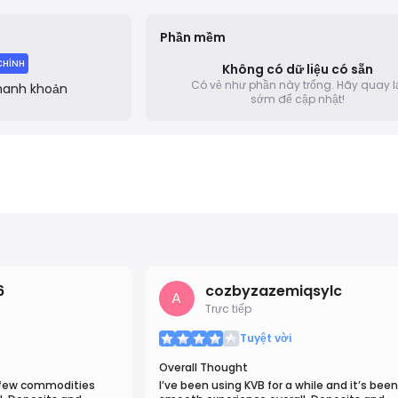
t. Backed by a multilingual support team available 24/5, KVB s
vative leader, offering a superior and future-driven online tradi
Phần mềm
CHÍNH
Không có dữ liệu có sẵn
Có vẻ như phần này trống.
Hãy quay l
hanh khoản
sớm để cập nhật!
6
cozbyzazemiqsylc
A
Trực tiếp
Tuyệt vời
Overall Thought
a few commodities
I’ve been using KVB for a while and it’s been