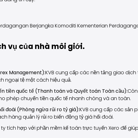
dagangan Berjangka Komoditi Kementerian Perdagangan, 
h vụ của nhà môi giới.
Forex Management):
KVB cung cấp các nền tảng giao dịch t
h ngoại tệ một cách hiệu quả.
n tiền quốc tế (Thanh toán và Quyết toán Toàn cầu):
Công
, cho phép chuyển tiền quốc tế nhanh chóng và an toàn.
hối đoái (Phòng ngừa rủi ro tỷ giá):
KVB cung cấp các sản p
ch hàng quản lý rủi ro biến động tỷ giá hối đoái.
ty tích hợp với phần mềm kế toán trực tuyến Xero để giúp