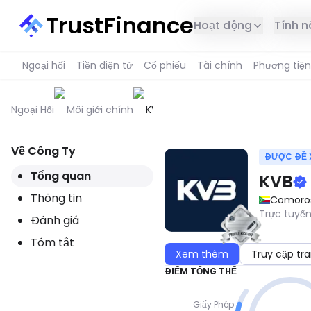
TrustFinance
Hoạt động
Tính 
Ngoại hối
Tiền điện tử
Cổ phiếu
Tài chính
Phương tiện
Ngoại Hối
Môi giới chính
KVB
Về Công Ty
ĐƯỢC ĐỀ 
Tổng quan
KVB
Thông tin
Comoro
Trực tuyến
Đánh giá
Tóm tắt
Xem thêm
Truy cập tr
ĐIỂM TỔNG THỂ
Giấy Phép