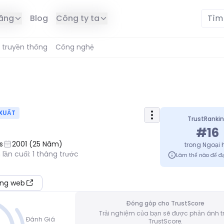
năng
Blog
Công ty ta
 truyền thông
Công nghệ
XUẤT
TrustRanki
#
16
s
2001
(
25
Năm
)
trong
Ngoại 
 lần cuối
:
1 tháng trước
Làm thế nào để đạ
ang web
Đóng góp cho TrustScore
Trải nghiệm của bạn sẽ được phản ánh t
Đánh Giá
TrustScore.