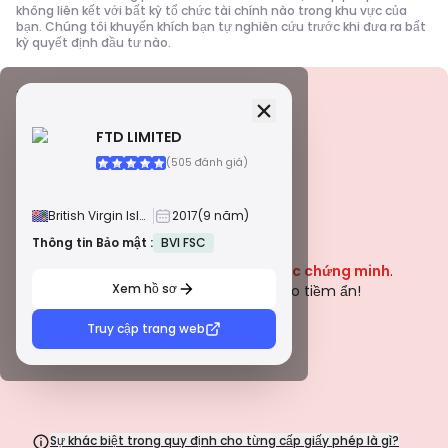
không liên kết với bất kỳ tổ chức tài chính nào trong khu vực của
bạn. Chúng tôi khuyến khích bạn tự nghiên cứu trước khi đưa ra bất
kỳ quyết định đầu tư nào.
Thông tin Bảo mật
Giấy phép
FTD LIMITED
Giấy phép hạng A
(505 đánh giá)
Được cấp bởi các cơ quan quản lý nổi tiếng toàn cầu, các giấy
phép này đảm bảo sự bảo vệ cao nhất cho nhà giao dịch thông
qua tuân thủ nghiêm ngặt, tách biệt quỹ, bảo hiểm và kiểm toán
British Virgin Islands
2017
(9 năm)
thường xuyên. Giải quyết tranh chấp và tuân thủ các tiêu chuẩn
AML/CTF giúp tăng cường bảo mật hơn nữa.
Thông tin Bảo mật :
BVI FSC
Cảnh báo
Giấy phép hạng B
Công ty này hiện đang
Chưa được chứng minh
.
Được cấp bởi các cơ quan quản lý khu vực uy tín, các giấy phép
này cung cấp các biện pháp an toàn mạnh mẽ như tách biệt quỹ,
Xem hồ sơ
Hãy thận trọng với những rủi ro tiềm ẩn!
báo cáo tài chính và chương trình bồi thường. Mặc dù ít nghiêm
ngặt hơn so với Cấp 1, nhưng chúng cung cấp sự bảo vệ khu vực
Truy cập trang web
đáng tin cậy.
Giấy phép hạng C
Được cấp bởi các cơ quan quản lý tại các thị trường mới nổi, các
giấy phép này cung cấp các biện pháp bảo vệ cơ bản như yêu cầu
vốn tối thiểu và chính sách AML. Giám sát ít nghiêm ngặt hơn, vì vậy
các nhà giao dịch nên thận trọng và xác minh các biện pháp an
toàn.
Sự khác biệt trong quy định cho từng cấp giấy phép là gì?