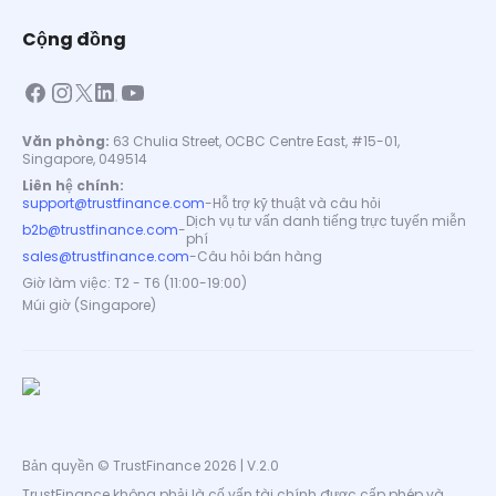
Cộng đồng
Văn phòng:
63 Chulia Street, OCBC Centre East, #15-01,
Singapore, 049514
Liên hệ chính:
support@trustfinance.com
-
Hỗ trợ kỹ thuật và câu hỏi
Dịch vụ tư vấn danh tiếng trực tuyến miễn
b2b@trustfinance.com
-
phí
sales@trustfinance.com
-
Câu hỏi bán hàng
Giờ làm việc: T2 - T6 (11:00-19:00)
Múi giờ (Singapore)
Bản quyền © TrustFinance 2026 | V.2.0
TrustFinance không phải là cố vấn tài chính được cấp phép và