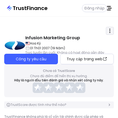
TrustFinance
Đăng nhập
Infusion Marketing Group
Hoa Kỳ
01 Th01 2007
(
19
Năm
)
Trực tuyến lần cuối
:
Không có hoạt động gần đây
Công ty yêu cầu
Truy cập trang web
Chưa có TrustScore
Chưa đủ điểm để hiển thị xu hướng.
Hãy là người đầu tiên đánh giá và nhận xét công ty này.
TrustScore được tính như thế nào?
TrustFinance không phải là cố vấn tài chính được cấp phép và