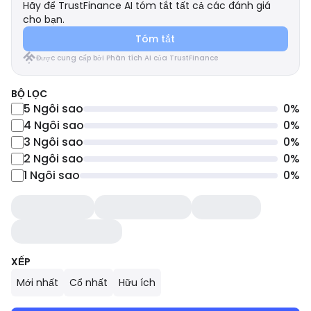
Hãy để TrustFinance AI tóm tắt tất cả các đánh giá
cho bạn.
Tóm tắt
Được cung cấp bởi Phân tích AI của TrustFinance
BỘ LỌC
5
Ngôi sao
0
%
4
Ngôi sao
0
%
3
Ngôi sao
0
%
2
Ngôi sao
0
%
1
Ngôi sao
0
%
XẾP
Mới nhất
Cổ nhất
Hữu ích