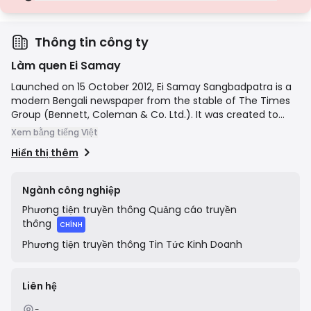
Giấy phép hạng D
Từ các khu vực pháp lý có sự giám sát tối thiểu, các giấy phép này
thường thiếu các biện pháp bảo vệ quan trọng như tách biệt quỹ
và bảo hiểm. Mặc dù hấp dẫn về tính linh hoạt trong hoạt động,
Thông tin công ty
nhưng chúng gây ra rủi ro cao hơn cho các nhà giao dịch.
Làm quen Ei Samay
Launched on 15 October 2012, Ei Samay Sangbadpatra is a
modern Bengali newspaper from the stable of The Times
Group (Bennett, Coleman & Co. Ltd.). It was created to
cater to the young, intellectual Bengali reader in Kolkata
Xem bằng tiếng Việt
and across West Bengal. The newspaper covers a wide
Hiển thị thêm
range of topics including local, national, and international
news, politics, business, sports, entertainment, and lifestyle,
competing directly with established dailies in the region. It
Ngành công nghiệp
also maintains a strong digital presence through its official
Phương tiện truyền thông
Quảng cáo truyền
website and mobile app.
thông
CHÍNH
Phương tiện truyền thông
Tin Tức Kinh Doanh
Liên hệ
-