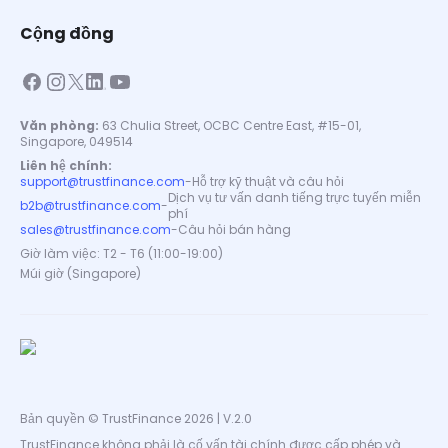
Cộng đồng
Văn phòng:
63 Chulia Street, OCBC Centre East, #15-01,
Singapore, 049514
Liên hệ chính:
support@trustfinance.com
-
Hỗ trợ kỹ thuật và câu hỏi
Dịch vụ tư vấn danh tiếng trực tuyến miễn
b2b@trustfinance.com
-
phí
sales@trustfinance.com
-
Câu hỏi bán hàng
Giờ làm việc: T2 - T6 (11:00-19:00)
Múi giờ (Singapore)
Bản quyền © TrustFinance 2026 | V.2.0
TrustFinance không phải là cố vấn tài chính được cấp phép và