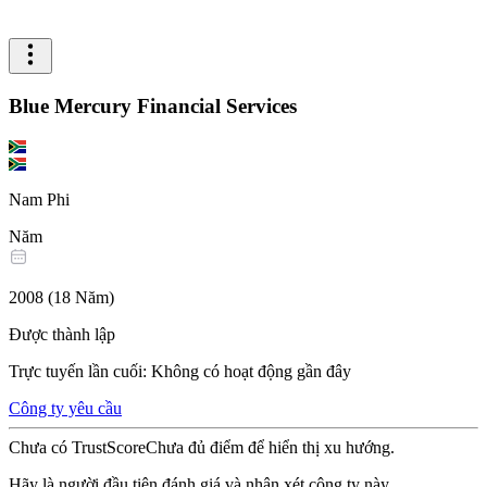
Blue Mercury Financial Services
Nam Phi
Năm
2008
(
18
Năm
)
Được thành lập
Trực tuyến lần cuối
:
Không có hoạt động gần đây
Công ty yêu cầu
Chưa có TrustScore
Chưa đủ điểm để hiển thị xu hướng.
Hãy là người đầu tiên đánh giá và nhận xét công ty này.