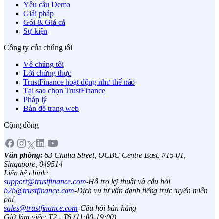
Yêu cầu Demo
Giải pháp
Gói & Giá cả
Sự kiện
Công ty của chúng tôi
Về chúng tôi
Lời chứng thực
TrustFinance hoạt động như thế nào
Tại sao chọn TrustFinance
Pháp lý
Bản đồ trang web
Cộng đồng
Văn phòng:
63 Chulia Street, OCBC Centre East, #15-01,
Singapore, 049514
Liên hệ chính:
support@trustfinance.com
-
Hỗ trợ kỹ thuật và câu hỏi
b2b@trustfinance.com
-
Dịch vụ tư vấn danh tiếng trực tuyến miễn
phí
sales@trustfinance.com
-
Câu hỏi bán hàng
Giờ làm việc: T2 - T6 (11:00-19:00)