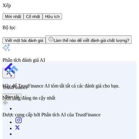
Xếp
Mới nhất
Cổ nhất
Hữu ích
Bộ lọc
Viết một bài đánh giá
Làm thế nào để viết đánh giá chất lượng?
Phân tích đánh giá AI
Hãy để TrustFinance AI tóm tắt tất cả các đánh giá cho bạn.
TrustFinance
Tóm tắt
Nền tảng đáng tin cậy nhất
Được cung cấp bởi Phân tích AI của TrustFinance