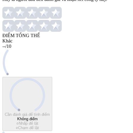
ĐIỂM TỔNG THỂ
Khác
--
/
10
Cần đánh giá để tính điểm
Không điểm
Nhấp để lật
Chạm để lật