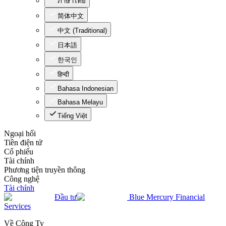
ภาษาไทย
简体中文
中文 (Traditional)
日本語
한국인
हिन्दी
Bahasa Indonesian
Bahasa Melayu
Tiếng Việt
Ngoại hối
Tiền điện tử
Cổ phiếu
Tài chính
Phương tiện truyền thông
Công nghệ
Tài chính
Đầu tư
Blue Mercury Financial
Services
Về Công Ty