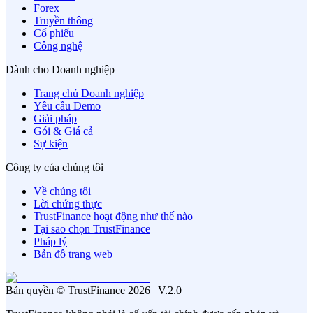
Forex
Truyền thông
Cổ phiếu
Công nghệ
Dành cho Doanh nghiệp
Trang chủ Doanh nghiệp
Yêu cầu Demo
Giải pháp
Gói & Giá cả
Sự kiện
Công ty của chúng tôi
Về chúng tôi
Lời chứng thực
TrustFinance hoạt động như thế nào
Tại sao chọn TrustFinance
Pháp lý
Bản đồ trang web
Bản quyền © TrustFinance 2026 | V.2.0