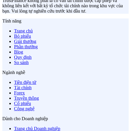
TrustFinance không phải là cố vấn tài chính được cấp phép và
không liên kết với bất kỳ tổ chức tài chính nào trong khu vực của
bạn. Vui lòng tự nghiên cứu trước khi đầu tư.
Tính năng
Trang chủ
Bỏ phiếu
Giải thưởng
Phần thưởng
Blog
Quy định
So sánh
Ngành nghề
Tiền điện tử
Tài chính
Forex
Truyền thông
Cổ phiếu
Công nghệ
Dành cho Doanh nghiệp
Trang chủ Doanh nghiệp