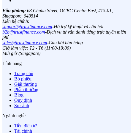
Văn phòng:
63 Chulia Street, OCBC Centre East, #15-01,
Singapore, 049514
Liên hệ chính:
support@trustfinance.com
-
Hỗ trợ kỹ thuật và câu hỏi
b2b@trustfinance.com
-
Dịch vụ tư vấn danh tiếng trực tuyến miễn
phí
sales@trustfinance.com
-
Câu hỏi bán hàng
Giờ làm việc: T2 - T6 (11:00-19:00)
Múi giờ (Singapore)
Tính năng
Trang chủ
Bỏ phiếu
Giải thưởng
Phần thưởng
Blog
Quy định
So sánh
Ngành nghề
Tiền điện tử
Tài chính