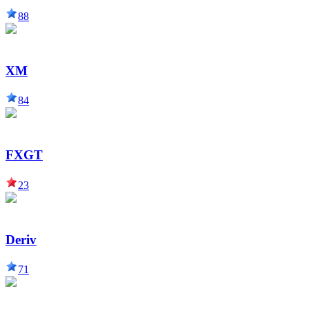
88
XM
84
FXGT
23
Deriv
71