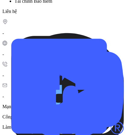
Tài chính
Bảo hiểm
Liên hệ
-
-
-
-
Mạng xã hội
Công ty chưa cập nhật thông tin.
Làm quen Blue Mercury Financial Services