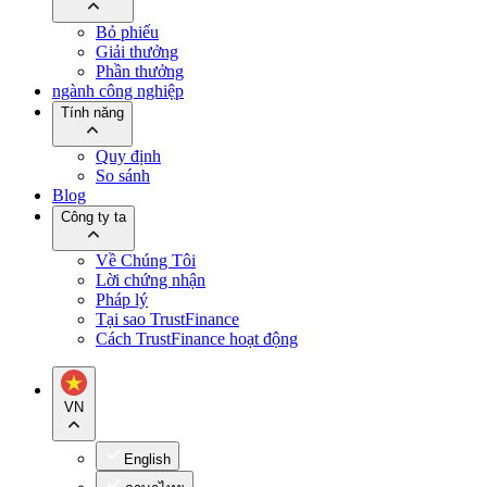
Bỏ phiếu
Giải thưởng
Phần thưởng
ngành công nghiệp
Tính năng
Quy định
So sánh
Blog
Công ty ta
Về Chúng Tôi
Lời chứng nhận
Pháp lý
Tại sao TrustFinance
Cách TrustFinance hoạt động
VN
English