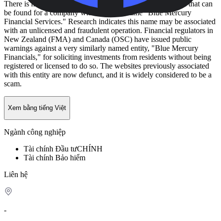
There is no official, active website or corporate registration that can
be found for a company with the exact name "Blue Mercury
Financial Services." Research indicates this name may be associated
with an unlicensed and fraudulent operation. Financial regulators in
New Zealand (FMA) and Canada (OSC) have issued public
warnings against a very similarly named entity, "Blue Mercury
Financials," for soliciting investments from residents without being
registered or licensed to do so. The websites previously associated
with this entity are now defunct, and it is widely considered to be a
scam.
Xem bằng tiếng Việt
Ngành công nghiệp
Tài chính
Đầu tư
CHÍNH
Tài chính
Bảo hiểm
Liên hệ
-