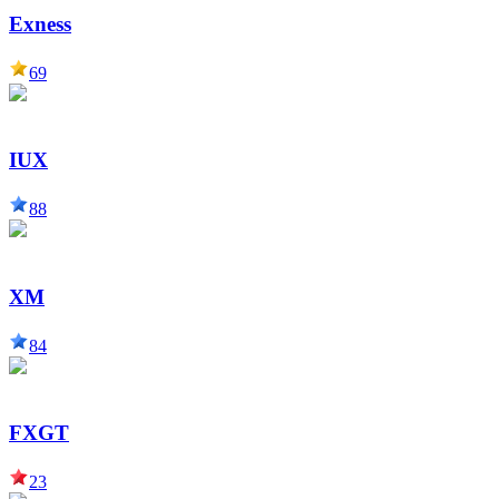
Exness
69
IUX
88
XM
84
FXGT
23