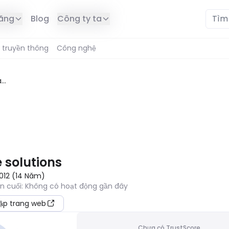
năng
Blog
Công ty ta
 truyền thông
Công nghệ
ate
ions
Ở KHU VỰC CỦA BẠN
e solutions
012
(
14
Năm
)
ần cuối
:
Không có hoạt động gần đây
ập trang web
Chưa có TrustScore