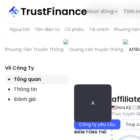
TrustFinance
Hoạt động
Tính 
Ngoại hối
Tiền điện tử
Cổ phiếu
Tài chính
Phương tiện
Phương Tiện Truyền Thông
Quảng cáo truyền thông
Affili
Solut
Về Công Ty
DỊCH VỤ NÀY KHÔNG CÓ SẴN 
Tổng quan
Thông tin
affiliat
Đánh giá
A
Hoa Kỳ
2
Trực tuyến l
Công ty yêu cầu
Truy c
C
ầ
ĐIỂM TỔNG THỂ
n
đ