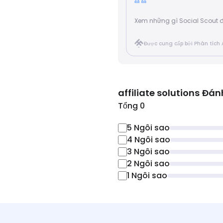
Xem những gì Social Scout đã 
Được cung cấp bởi Phân tích 
affiliate solutions
Đán
Tổng 0
5
Ngôi sao
4
Ngôi sao
3
Ngôi sao
2
Ngôi sao
1
Ngôi sao