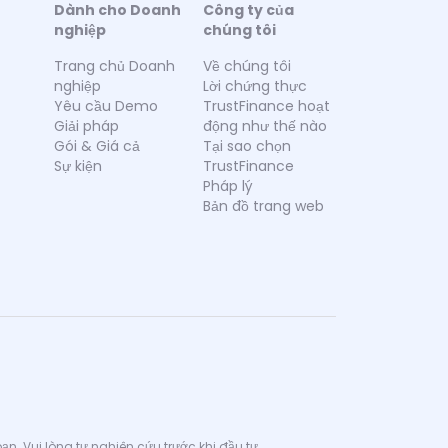
Dành cho Doanh
Công ty của
nghiệp
chúng tôi
Trang chủ Doanh
Về chúng tôi
nghiệp
Lời chứng thực
Yêu cầu Demo
TrustFinance hoạt
Giải pháp
động như thế nào
Gói & Giá cả
Tại sao chọn
Sự kiện
TrustFinance
Pháp lý
Bản đồ trang web
n. Vui lòng tự nghiên cứu trước khi đầu tư.