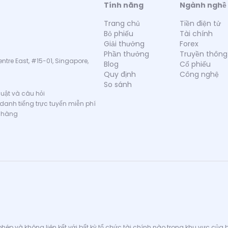
Tính năng
Ngành nghề
Trang chủ
Tiền điện tử
Bỏ phiếu
Tài chính
Giải thưởng
Forex
Phần thưởng
Truyền thông
ntre East, #15-01, Singapore,
Blog
Cổ phiếu
Quy định
Công nghệ
So sánh
thuật và câu hỏi
 danh tiếng trực tuyến miễn phí
 hàng
ép và không liên kết với bất kỳ tổ chức tài chính nào trong khu vực của bạ