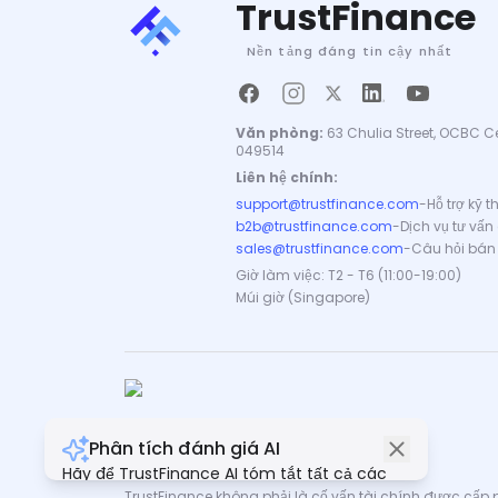
TrustFinance
Nền tảng đáng tin cậy nhất
Văn phòng:
63 Chulia Street, OCBC Ce
049514
Liên hệ chính:
support@trustfinance.com
-
Hỗ trợ kỹ 
b2b@trustfinance.com
-
Dịch vụ tư vấn
sales@trustfinance.com
-
Câu hỏi bán
Giờ làm việc: T2 - T6 (11:00-19:00)
Múi giờ (Singapore)
Phân tích đánh giá AI
Bản quyền © TrustFinance 2026 | V.2.0
Hãy để TrustFinance AI tóm tắt tất cả các
đánh giá cho bạn.
TrustFinance không phải là cố vấn tài chính được cấp ph