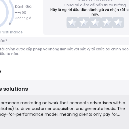
Chưa đủ điểm để hiển thị xu hướng.
Đánh Giá
Hãy là người đầu tiên đánh giá và nhận xét 
--
/
90
này.
0 đánh giá
TrustFinance
nào?
tài chính được cấp phép và không liên kết với bất kỳ tổ chức tài chính n
 đầu tư nào.
y
te solutions
performance marketing network that connects advertisers with a
filiates) to drive customer acquisition and generate leads. The
ay-for-performance model, meaning clients only pay for
as sales, leads, or clicks. They provide campaign management,
logy, and affiliate recruitment services to help businesses exp