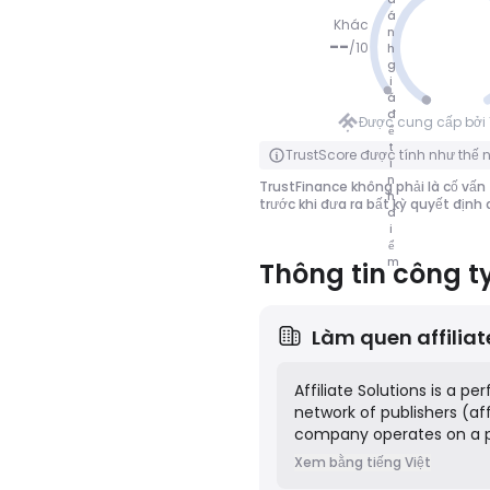
á
Khác
n
--
/
10
h
g
i
KHÔNG Đ
á
IỂM
đ
Được cung cấp bởi 
ể
Nhấp để lật
t
TrustScore được tính như thế 
í
n
TrustFinance không phải là cố vấn 
h
trước khi đưa ra bất kỳ quyết định
đ
i
ể
m
Thông tin công t
Làm quen
affilia
Affiliate Solutions is a 
network of publishers (af
company operates on a p
measurable results such 
Xem bằng tiếng Việt
advanced tracking techno