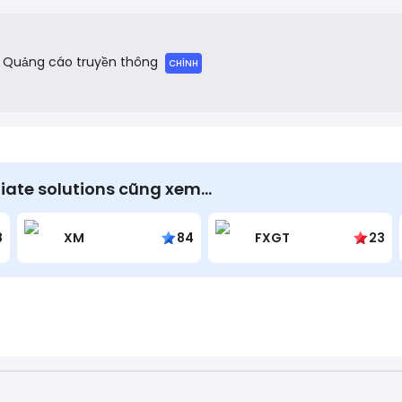
 revenue through affiliate marketing channels.
Quảng cáo truyền thông
CHÍNH
liate solutions cũng xem…
8
XM
84
FXGT
23