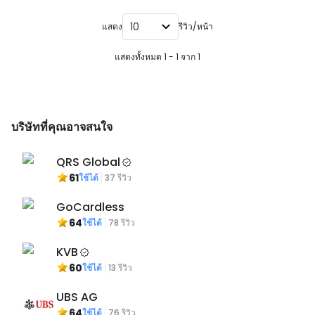
10
แสดง
รีวิว/หน้า
แสดงทั้งหมด 1 - 1 จาก 1
บริษัทที่คุณอาจสนใจ
QRS Global
61
ใช้ได้
37
รีวิว
GoCardless
64
ใช้ได้
78
รีวิว
KVB
60
ใช้ได้
13
รีวิว
UBS AG
64
ใช้ได้
76
รีวิว