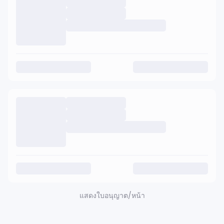
แสดง
ใบอนุญาต/หน้า