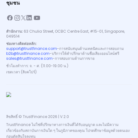
ชุมชน
สำนักงาน:
63 Chulia Street, OCBC Centre East, #15-01, Singapore,
049514
ช่องทางติดต่อหลัก:
support@trustfinance.com
-
การสนับสนุนด้านเทคนิคและการสอบถาม
b2b@trustfinance.com
-
บริการให้คำปรึกษาด้านชื่อเสียงออนไลน์ฟรี
sales@trustfinance.com
-
การสอบถามด้านการขาย
ชั่วโมงทำการ: จ. - ศ. (11.00-19.00 น.)
เขตเวลา (สิงคโปร์)
ลิขสิทธิ์ © TrustFinance 2026 | V.2.0
TrustFinance ไม่ใช่ที่ปรึกษาทางการเงินที่ได้รับอนุญาต และไม่มีความ
เกี่ยวข้องกับสถาบันการเงินใด ๆ ในภูมิภาคของคุณ โปรดศึกษาข้อมูลด้วยตนเอง
ก่อนตัดสินใจลงทุน