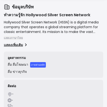
ข้อมูลบริษัท
ทำความรู้จัก Hollywood Silver Screen Network
Hollywood Silver Screen Network (HSSN) is a digital media
company that operates a global streaming platform for
classic entertainment. Its mission is to make the vast
library of cinema's Golden Age accessible to a modern
แสดงภาษาไทย
audience. The service offers a curated collection of
แสดงเพิ่มเติม
movies and television series, primarily from the 1920s
through the 1960s, available for on-demand viewing. HSSN
positions itself as a niche alternative to mainstream
อุตสาหกรรม
streaming services by focusing exclusively on vintage and
สื่อ
สื่อโฆษณา
classic content for enthusiasts and new viewers alike.
ภาคส่วนหลัก
สื่อ
ข่าวธุรกิจ
ติดต่อ
-
-
-