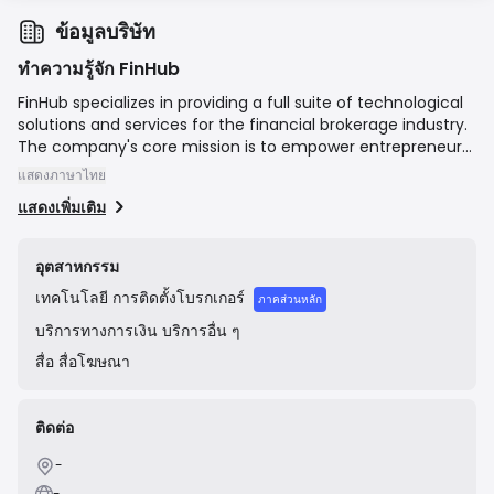
ข้อมูลบริษัท
ทำความรู้จัก FinHub
FinHub specializes in providing a full suite of technological
solutions and services for the financial brokerage industry.
The company's core mission is to empower entrepreneurs
and institutions to launch and operate their own forex,
แสดงภาษาไทย
crypto, or multi-asset brokerages efficiently. Their
แสดงเพิ่มเติม
offerings include White Label trading platforms
(MetaTrader 4 and 5), a proprietary CRM and Trader's
Room, liquidity solutions, payment system integrations,
อุตสาหกรรม
and company formation assistance. With a team boasting
เทคโนโลยี
การติดตั้งโบรกเกอร์
extensive experience in the fintech sector, FinHub aims to
ภาคส่วนหลัก
be a one-stop shop for brokerage setup and ongoing
บริการทางการเงิน
บริการอื่น ๆ
operational support.
สื่อ
สื่อโฆษณา
ติดต่อ
-
-