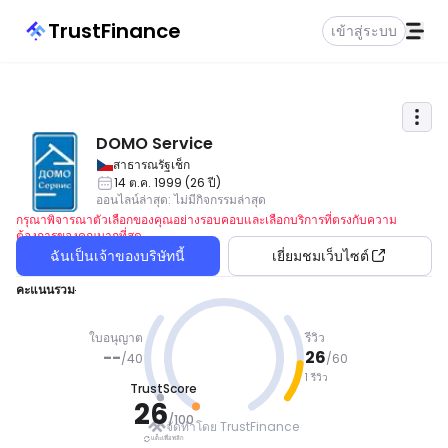
TrustFinance
เข้าสู่ระบบ
DOMO Service
สาธารณรัฐเช็ก
14 ต.ค. 1999
(
26
ปี
)
ออนไลน์ล่าสุด
:
ไม่มีกิจกรรมล่าสุด
กรุณาพิจารณาตัวเลือกของคุณอย่างรอบคอบและเลือกบริการที่ตรงกับความ
ต้องการของคุณมากที่สุด
ฉันเป็นเจ้าของบริษัทนี้
เยี่ยมชมเว็บไซต์
คะแนนรวม
ใบอนุญาต
รีวิว
--
26
/
40
/
60
1 รีวิว
TrustScore
ระวัง
26
/
100
จัดทำโดย TrustFinance
แตะเพื่อพลิก
แตะเพื่อพลิก