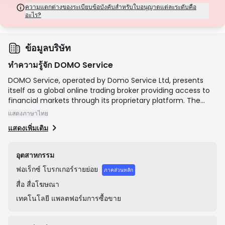
จากเขตอำนาจศาลที่มีการกำกับดูแลน้อยที่สุด ใบอนุญาตเหล่านี้มักขาดการ
ความแตกต่างของระเบียบข้อบังคับสำหรับใบอนุญาตแต่ละระดับคือ
คุ้มครองที่สำคัญ เช่น การแยกเงินทุนและการประกันภัย แม้ว่าจะมีความยืดหยุ่นใน
อะไร?
การดำเนินงานที่น่าสนใจ แต่ก็มีความเสี่ยงสูงกว่าสำหรับผู้ค้า
ข้อมูลบริษัท
ทำความรู้จัก DOMO Service
DOMO Service, operated by Domo Service Ltd, presents
itself as a global online trading broker providing access to
financial markets through its proprietary platform. The
company is registered in St. Vincent and the Grenadines, a
แสดงภาษาไทย
common jurisdiction for offshore brokers. It offers clients
แสดงเพิ่มเติม
the ability to trade CFDs on a variety of asset classes,
including foreign exchange, cryptocurrencies, stocks, and
commodities, targeting a global retail trading audience.
อุตสาหกรรม
ฟอเร็กซ์
โบรกเกอร์รายย่อย
ภาคส่วนหลัก
สื่อ
สื่อโฆษณา
เทคโนโลยี
แพลตฟอร์มการซื้อขาย