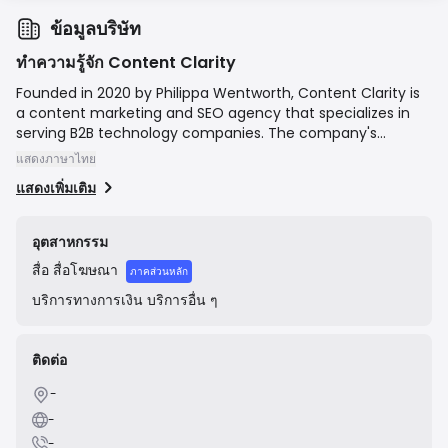
ข้อมูลบริษัท
ทำความรู้จัก Content Clarity
Founded in 2020 by Philippa Wentworth, Content Clarity is
a content marketing and SEO agency that specializes in
serving B2B technology companies. The company's
mission is to create clear, compelling, and high-
แสดงภาษาไทย
performing content that demystifies complex tech topics.
แสดงเพิ่มเติม
They focus on developing content strategies and
executing them through expert writing and SEO to help
clients generate qualified leads, build authority, and drive
อุตสาหกรรม
business growth.
สื่อ
สื่อโฆษณา
ภาคส่วนหลัก
บริการทางการเงิน
บริการอื่น ๆ
ติดต่อ
-
-
-