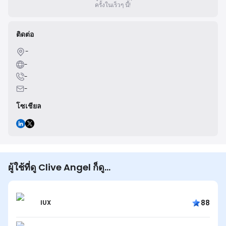
ครั้งในเร็วๆ นี้!
ติดต่อ
-
-
-
-
โซเชียล
ผู้ใช้ที่ดู Clive Angel ก็ดู...
88
IUX