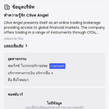
ข้อมูลบริษัท
ทำความรู้จัก Clive Angel
Clive Angel presents itself as an online trading brokerage
providing access to global financial markets. The company
offers trading in a range of instruments through CFDs,
including forex pairs, cryptocurrencies, indices, stocks, and
แสดงภาษาไทย
commodities. Their stated mission is to provide a secure,
แสดงเพิ่มเติม
innovative, and user-friendly trading environment for
traders of all experience levels. The website is operated by
Techsync Management Company Limited, a company
อุตสาหกรรม
registered in St. Vincent and the Grenadines.
ฟอเร็กซ์
โบรกเกอร์รายย่อย
ภาคส่วนหลัก
บริการทางการเงิน
บริการอื่น ๆ
สื่อ
สื่อโฆษณา
ซอฟต์แวร์
ไม่มีข้อมูล
ขณะนี้ยังไม่มีข้อมูลในส่วนนี้
กรุณาตรวจสอบอีก