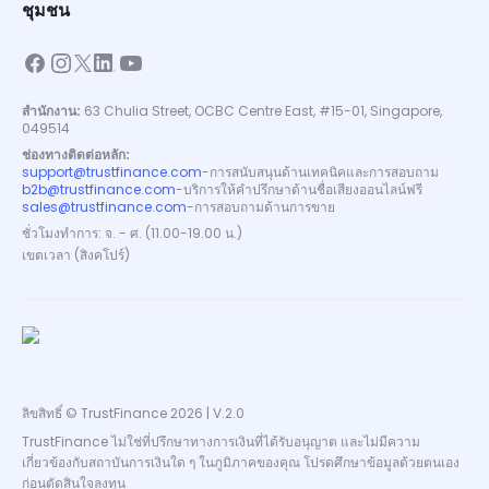
ชุมชน
สำนักงาน:
63 Chulia Street, OCBC Centre East, #15-01, Singapore,
049514
ช่องทางติดต่อหลัก:
support@trustfinance.com
-
การสนับสนุนด้านเทคนิคและการสอบถาม
b2b@trustfinance.com
-
บริการให้คำปรึกษาด้านชื่อเสียงออนไลน์ฟรี
sales@trustfinance.com
-
การสอบถามด้านการขาย
ชั่วโมงทำการ: จ. - ศ. (11.00-19.00 น.)
เขตเวลา (สิงคโปร์)
ลิขสิทธิ์ © TrustFinance 2026 | V.2.0
TrustFinance ไม่ใช่ที่ปรึกษาทางการเงินที่ได้รับอนุญาต และไม่มีความ
เกี่ยวข้องกับสถาบันการเงินใด ๆ ในภูมิภาคของคุณ โปรดศึกษาข้อมูลด้วยตนเอง
ก่อนตัดสินใจลงทุน