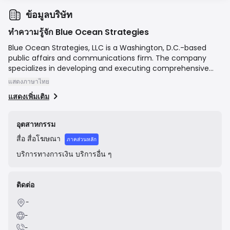
ข้อมูลบริษัท
ทำความรู้จัก Blue Ocean Strategies
Blue Ocean Strategies, LLC is a Washington, D.C.-based
public affairs and communications firm. The company
specializes in developing and executing comprehensive
strategies that integrate government relations, strategic
แสดงภาษาไทย
communications, media relations, and coalition building.
แสดงเพิ่มเติม
Their mission is to help clients navigate complex public
policy, legislative, and regulatory challenges by shaping
public opinion and influencing decision-makers. They work
อุตสาหกรรม
with a diverse range of clients to manage their reputation,
สื่อ
สื่อโฆษณา
advocate for their interests, and achieve their strategic
ภาคส่วนหลัก
objectives in the political and public arenas.
บริการทางการเงิน
บริการอื่น ๆ
ติดต่อ
-
-
-