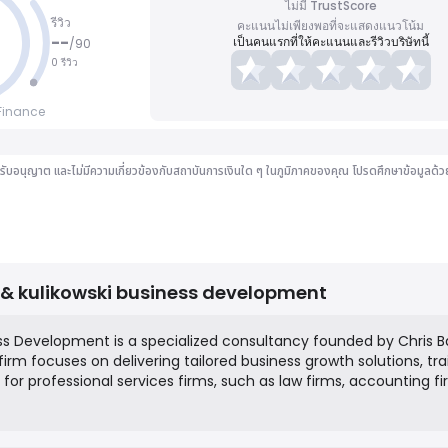
ไม่มี TrustScore
รีวิว
คะแนนไม่เพียงพอที่จะแสดงแนวโน้ม
--
เป็นคนแรกที่ให้คะแนนและรีวิวบริษัทนี้
/
90
0 รีวิว
tFinance
ได้รับอนุญาต และไม่มีความเกี่ยวข้องกับสถาบันการเงินใด ๆ ในภูมิภาคของคุณ โปรดศึกษาข้อมูลด
 & kulikowski business development
ess Development is a specialized consultancy founded by Chris B
firm focuses on delivering tailored business growth solutions, tra
for professional services firms, such as law firms, accounting fi
 Their mission is to help these organizations enhance their busi
 build stronger client relationships, and achieve sustainable gro
ults-oriented strategies.