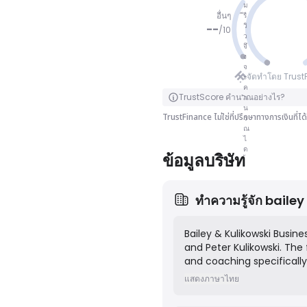
ม
อื่นๆ
ีรี
วิ
--
/
10
ว
จึ
ไม่มีคะแน
ง
จ
น
จัดทำโดย Trus
ะ
ค
คลิกเพื่อพลิก
TrustScore คำนวณอย่างไร?
ำ
น
TrustFinance ไม่ใช่ที่ปรึกษาทางการเงินที่
ว
ณ
ไ
ด
ข้อมูลบริษัท
ทำความรู้จัก
bailey
Bailey & Kulikowski Busin
and Peter Kulikowski. The 
and coaching specifically 
and consulting practices.
แสดงภาษาไทย
development capabilities,
through practical and res