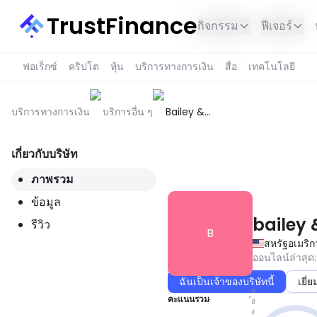
TrustFinance
กิจกรรม
ฟีเจอร์
ฟอเร็กซ์
คริปโต
หุ้น
บริการทางการเงิน
สื่อ
เทคโนโลยี
บริการทางการเงิน
บริการอื่น ๆ
Bailey &
Kulikowski
Business
เกี่ยวกับบริษัท
Development
บริการนี้ไม่สามารถใช้ได้ในภูมิภ
ภาพรวม
ข้อมูล
bailey 
รีวิว
B
สหรัฐอเมริก
ออนไลน์ล่าสุด
:
ฉันเป็นเจ้าของบริษัทนี้
เยี่
ต
คะแนนรวม
้อ
ง