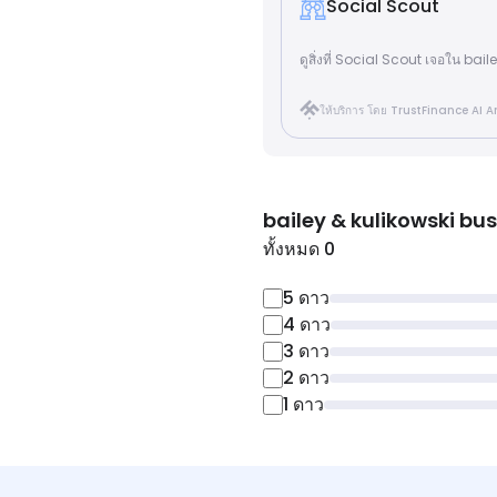
Social Scout
ดูสิ่งที่ Social Scout เจอใน b
ให้บริการ โดย TrustFinance AI A
bailey & kulikowski b
ทั้งหมด 0
5
ดาว
4
ดาว
3
ดาว
2
ดาว
1
ดาว