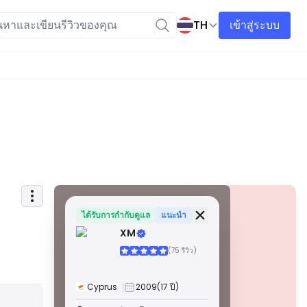
TH
เข้าสู่ระบบ
ข้อมูลความปลอดภัย
ใบอนุญาต
ได้รับการกำกับดูแล
แนะนำ
XM
ใบอนุญาตเกรด A
(75 รีวิว)
ออกโดยหน่วยงานกำกับดูแลที่มีชื่อเสียงระดับโลก ใบอนุญาต
เหล่านี้รับประกันการคุ้มครองผู้ค้าสูงสุดผ่านการปฏิบัติตามกฎ
ระเบียบอย่างเคร่งครัด การแยกกองทุน การประกันภัย และการ
Cyprus
2009
(17 ปี)
ตรวจสอบเป็นประจำ การระงับข้อพิพาท และการปฏิบัติตาม
คำเตือน
มาตรฐาน AML/CTF ช่วยเพิ่มความปลอดภัยยิ่งขึ้น