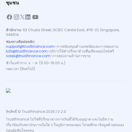
ชุมชน
สำนักงาน:
63 Chulia Street, OCBC Centre East, #15-01, Singapore,
049514
ช่องทางติดต่อหลัก:
support@trustfinance.com
-
การสนับสนุนด้านเทคนิคและการสอบถาม
b2b@trustfinance.com
-
บริการให้คำปรึกษาด้านชื่อเสียงออนไลน์ฟรี
sales@trustfinance.com
-
การสอบถามด้านการขาย
ชั่วโมงทำการ: จ. - ศ. (11.00-19.00 น.)
เขตเวลา (สิงคโปร์)
ลิขสิทธิ์ © TrustFinance 2026 | V.2.0
TrustFinance ไม่ใช่ที่ปรึกษาทางการเงินที่ได้รับอนุญาต และไม่มีความ
เกี่ยวข้องกับสถาบันการเงินใด ๆ ในภูมิภาคของคุณ โปรดศึกษาข้อมูลด้วยตนเอง
ก่อนตัดสินใจลงทุน