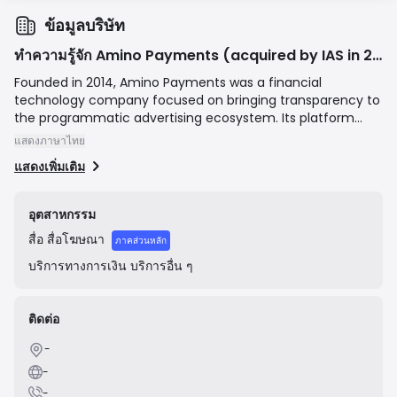
ข้อมูลบริษัท
ทำความรู้จัก Amino Payments (acquired by IAS in 2021)
Founded in 2014, Amino Payments was a financial
technology company focused on bringing transparency to
the programmatic advertising ecosystem. Its platform
analyzed impression-level data to provide a clear view of
แสดงภาษาไทย
the entire media supply path, helping advertisers eliminate
แสดงเพิ่มเติม
waste, optimize their spending, and recover funds lost to
fraud or ad-tech tax inefficiencies. The company was
acquired by Integral Ad Science (IAS) in August 2021 for
อุตสาหกรรม
approximately $20 million and its technology has been
สื่อ
สื่อโฆษณา
integrated into IAS's Total Visibility product, which offers
ภาคส่วนหลัก
advertisers comprehensive financial transparency and
บริการทางการเงิน
บริการอื่น ๆ
supply path optimization.
ติดต่อ
-
-
-