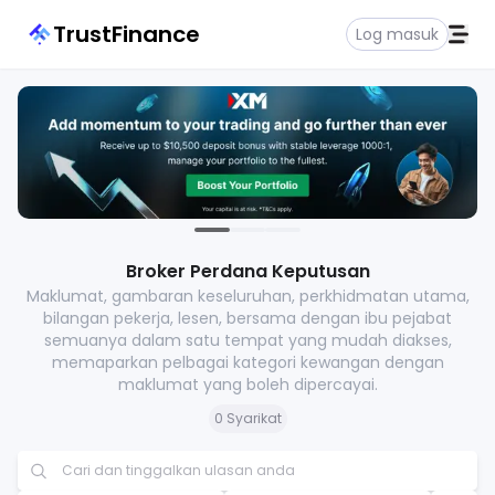
TrustFinance
Log masuk
Broker Perdana Keputusan
Maklumat, gambaran keseluruhan, perkhidmatan utama,
bilangan pekerja, lesen, bersama dengan ibu pejabat
semuanya dalam satu tempat yang mudah diakses,
memaparkan pelbagai kategori kewangan dengan
maklumat yang boleh dipercayai.
0 Syarikat