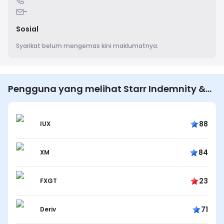
-
Sosial
Syarikat belum mengemas kini maklumatnya.
Pengguna yang melihat Starr Indemnity &
Liability Company juga melihat…
88
IUX
84
XM
23
FXGT
71
Deriv