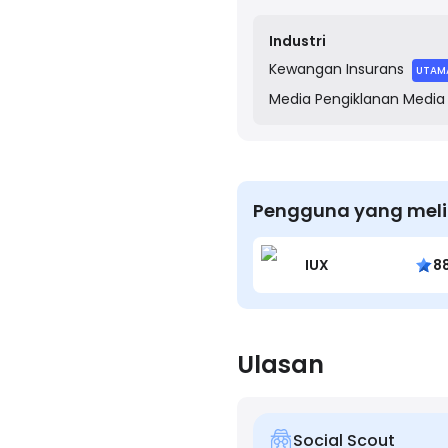
insurance products, includ
Industri
Kewangan
Insurans
UTAM
Media
Pengiklanan Media
Pengguna yang meli
IUX
8
Ulasan
Social Scout