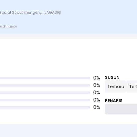
 Social Scout mengenai JAGADIRI
rustFinance
0
%
SUSUN
0
%
Terbaru
Ter
0
%
0
%
PENAPIS
0
%