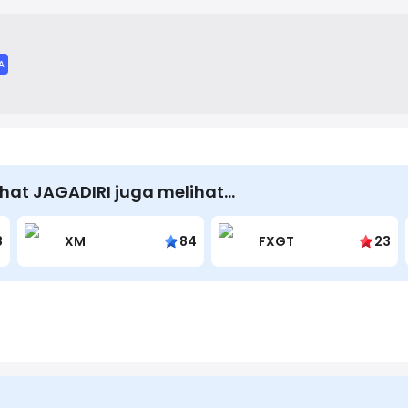
ing health, life, critical illness, and personal accident coverage.
A
hat JAGADIRI juga melihat…
8
XM
84
FXGT
23