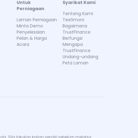
Untuk
Syarikat Kami
Perniagaan
Tentang Kami
Laman Perniagaan
Testimoni
Minta Demo
Bagaimana
Penyelesaian
TrustFinance
Pelan & Harga
Berfungsi
Acara
Mengapa
TrustFinance
Undang-undang
Peta Laman
. Sila lakukan kajian sendiri sebelum melabur.