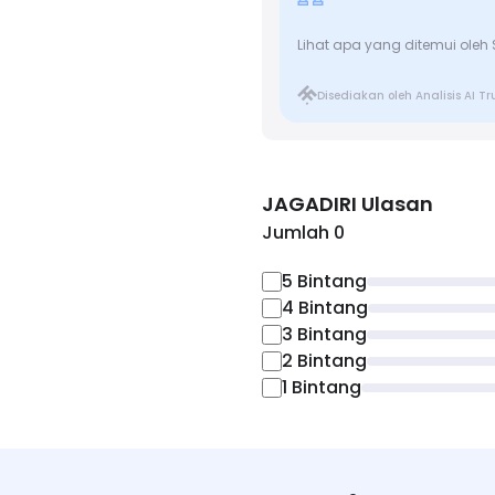
Lihat apa yang ditemui oleh
Disediakan oleh Analisis AI T
JAGADIRI
Ulasan
Jumlah 0
5
Bintang
4
Bintang
3
Bintang
2
Bintang
1
Bintang