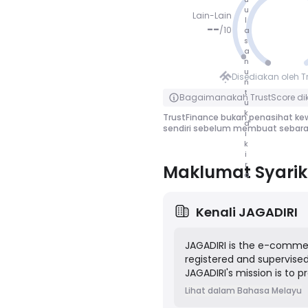
u
Lain-Lain
l
--
/
10
a
s
a
TIADA M
n
ARKAH
u
Disediakan oleh T
n
Klik untuk terbalik
t
Bagaimanakah TrustScore dik
u
k
TrustFinance bukan penasihat ke
d
sendiri sebelum membuat sebara
i
k
i
r
Maklumat Syarik
a
Kenali
JAGADIRI
JAGADIRI is the e-commer
registered and supervised
JAGADIRI's mission is to 
a digital platform, empha
Lihat dalam Bahasa Melayu
products without complex