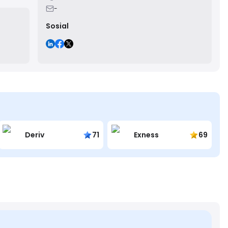
-
Sosial
Deriv
71
Exness
69