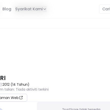
Blog
Syarikat Kami
EDIA DI RANTAU ANDA
RI
2012
(
14
Tahun
)
am talian
:
Tiada aktiviti terkini
 Laman Web
TrustScore tidak tersedia