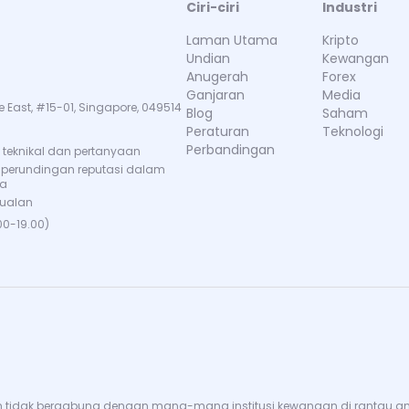
Ciri-ciri
Industri
Laman Utama
Kripto
Undian
Kewangan
Anugerah
Forex
Ganjaran
Media
e East, #15-01, Singapore, 049514
Blog
Saham
Peraturan
Teknologi
Perbandingan
teknikal dan pertanyaan
 perundingan reputasi dalam
ma
jualan
00-19.00)
 tidak bergabung dengan mana-mana institusi kewangan di rantau anda