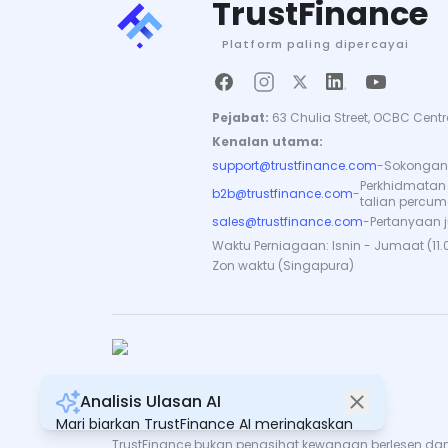
TrustFinance
Platform paling dipercayai
Pejabat:
63 Chulia Street, OCBC Centr
Kenalan utama:
support@trustfinance.com
-
Sokongan 
Perkhidmatan
b2b@trustfinance.com
-
talian percu
sales@trustfinance.com
-
Pertanyaan 
Waktu Perniagaan: Isnin - Jumaat (11.
Zon waktu (Singapura)
Analisis Ulasan AI
Hakcipta © TrustFinance 2026 | V.2.0
Mari biarkan TrustFinance AI meringkaskan
semua ulasan untuk anda.
TrustFinance bukan penasihat kewangan berlesen dan