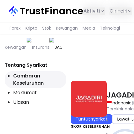
TrustFinance
Aktiviti
Ciri-ciri
Forex
Kripto
Stok
Kewangan
Media
Teknologi
Kewangan
Insurans
JAGADIRI
Tentang Syarikat
PERKHIDMATAN INI TIDAK TERS
Gambaran
Keseluruhan
Maklumat
JAGADI
Ulasan
Indonesia
Terakhir dal
P
Tuntut syarikat
Lawati
e
r
SKOR KESELURUHAN
l
u