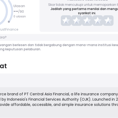
Skor tidak mencukupi untuk memaparkan t
Ulasan
Jadilah yang pertama menilai dan meng
--
/
90
syarikat ini.
0 ulasan
rustFinance
ira?
wangan berlesen dan tidak bergabung dengan mana-mana institusi kew
ng keputusan pelaburan.
at
ce brand of PT Central Asia Financial, a life insurance compan
 by Indonesia's Financial Services Authority (OJK). Launched in 2
provide affordable, accessible, and simple insurance solutions th
sizing instant protection, quick claims processing, and transpar
 terms. They cater to the Indonesian market with a variety of