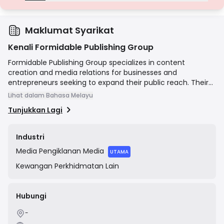
Lesen Gred D
Daripada bidang kuasa dengan pengawasan minimum, lesen ini
seringkali kekurangan perlindungan utama seperti pengasingan
dana dan insurans. Walaupun menarik untuk fleksibiliti operasi, ia
Maklumat Syarikat
menimbulkan risiko yang lebih tinggi kepada pedagang.
Kenali Formidable Publishing Group
Formidable Publishing Group specializes in content
creation and media relations for businesses and
entrepreneurs seeking to expand their public reach. Their
stated goal is to streamline the process of connecting
Lihat dalam Bahasa Melayu
clients with media professionals to share their stories and
Tunjukkan Lagi
expertise with a wider audience. The company offers a
range of services tailored to individual client needs,
focusing on securing media placements and creating
Industri
compelling content to enhance brand visibility.
Media
Pengiklanan Media
UTAMA
Kewangan
Perkhidmatan Lain
Hubungi
-