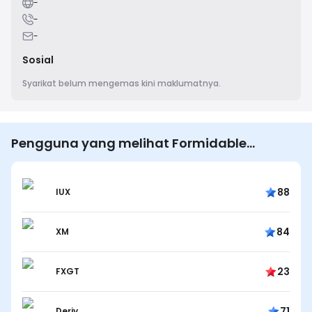
-
-
-
Sosial
Syarikat belum mengemas kini maklumatnya.
Pengguna yang melihat Formidable
Publishing Group juga melihat…
88
IUX
84
XM
23
FXGT
71
Deriv