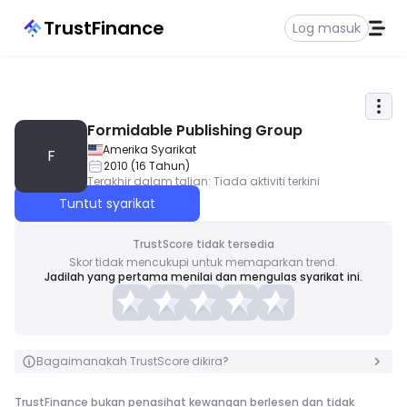
TrustFinance
Log masuk
Formidable Publishing Group
Amerika Syarikat
F
2010
(
16
Tahun
)
Terakhir dalam talian
:
Tiada aktiviti terkini
Tuntut syarikat
TrustScore tidak tersedia
Skor tidak mencukupi untuk memaparkan trend.
Jadilah yang pertama menilai dan mengulas syarikat ini.
Bagaimanakah TrustScore dikira?
TrustFinance bukan penasihat kewangan berlesen dan tidak