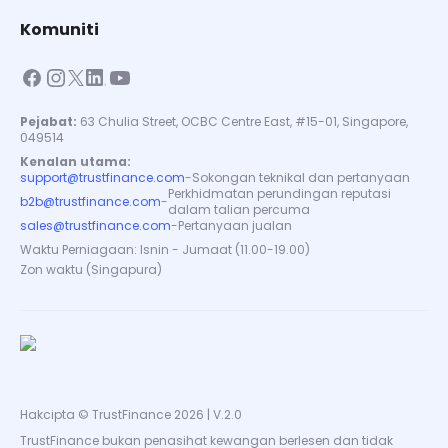
Komuniti
Pejabat:
63 Chulia Street, OCBC Centre East, #15-01, Singapore,
049514
Kenalan utama:
support@trustfinance.com
-
Sokongan teknikal dan pertanyaan
Perkhidmatan perundingan reputasi
b2b@trustfinance.com
-
dalam talian percuma
sales@trustfinance.com
-
Pertanyaan jualan
Waktu Perniagaan: Isnin - Jumaat (11.00-19.00)
Zon waktu (Singapura)
Hakcipta © TrustFinance 2026 | V.2.0
TrustFinance bukan penasihat kewangan berlesen dan tidak