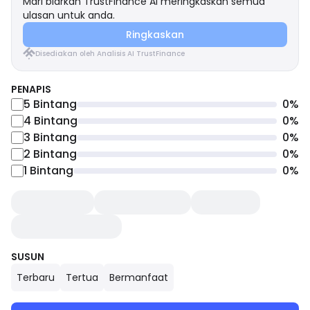
Mari biarkan TrustFinance AI meringkaskan semua
ulasan untuk anda.
Ringkaskan
Disediakan oleh Analisis AI TrustFinance
PENAPIS
5
Bintang
0
%
4
Bintang
0
%
3
Bintang
0
%
2
Bintang
0
%
1
Bintang
0
%
SUSUN
Terbaru
Tertua
Bermanfaat