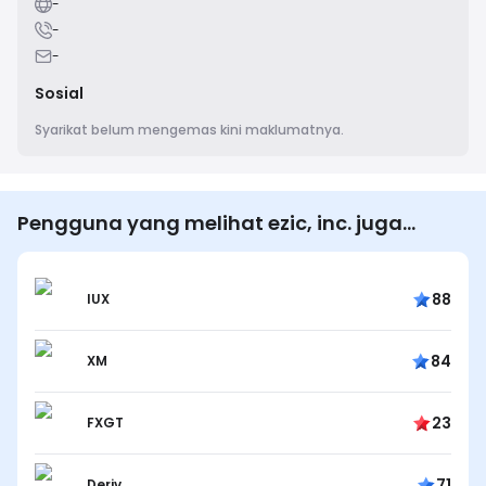
-
-
-
Sosial
Syarikat belum mengemas kini maklumatnya.
Pengguna yang melihat ezic, inc. juga
melihat…
88
IUX
84
XM
23
FXGT
71
Deriv