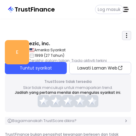
TrustFinance
Log masuk
ezic, inc.
Amerika Syarikat
E
1999
(
27
Tahun
)
Terakhir dalam talian
:
Tiada aktiviti terkini
Tuntut syarikat
Lawati Laman Web
TrustScore tidak tersedia
Skor tidak mencukupi untuk memaparkan trend.
Jadilah yang pertama menilai dan mengulas syarikat ini.
Bagaimanakah TrustScore dikira?
TrustFinance bukan penasihat kewangan berlesen dan tidak