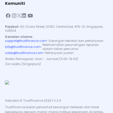
Komuniti
Pejabat:
63 Chulia Street, OCBC Centre East, #15-01, Singapore,
049514
Kenalan utama:
support@trustfinance.com
-
Sokongan teknikal dan pertanyaan
Perkhidmatan perundingan reputasi
b2b@trustfinance.com
-
dalam talian percuma
sales@trustfinance.com
-
Pertanyaan jualan
Waktu Perniagaan: Isnin - Jumaat (11.00-19.00)
Zon waktu (Singapura)
Hakcipta © TrustFinance 2026 | V.2.0
TrustFinance bukan penasihat kewangan berlesen dan tidak
bergabung dengan mana-mana institusi kewangan di rantau