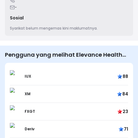
-
Sosial
Syarikat belum mengemas kini maklumatnya.
Pengguna yang melihat Elevance Health
juga melihat…
88
IUX
84
XM
23
FXGT
71
Deriv