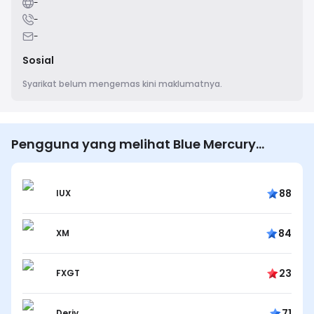
-
-
-
Sosial
Syarikat belum mengemas kini maklumatnya.
Pengguna yang melihat Blue Mercury
Financial Services juga melihat…
88
IUX
84
XM
23
FXGT
71
Deriv