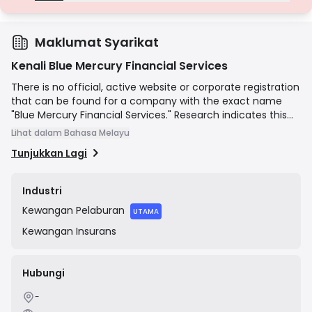
Lesen Gred D
Daripada bidang kuasa dengan pengawasan minimum, lesen ini
seringkali kekurangan perlindungan utama seperti pengasingan
dana dan insurans. Walaupun menarik untuk fleksibiliti operasi, ia
Maklumat Syarikat
menimbulkan risiko yang lebih tinggi kepada pedagang.
Kenali Blue Mercury Financial Services
There is no official, active website or corporate registration
that can be found for a company with the exact name
"Blue Mercury Financial Services." Research indicates this
name may be associated with an unlicensed and
Lihat dalam Bahasa Melayu
fraudulent operation. Financial regulators in New Zealand
Tunjukkan Lagi
(FMA) and Canada (OSC) have issued public warnings
against a very similarly named entity, "Blue Mercury
Financials," for soliciting investments from residents
Industri
without being registered or licensed to do so. The websites
Kewangan
Pelaburan
previously associated with this entity are now defunct, and
UTAMA
it is widely considered to be a scam.
Kewangan
Insurans
Hubungi
-