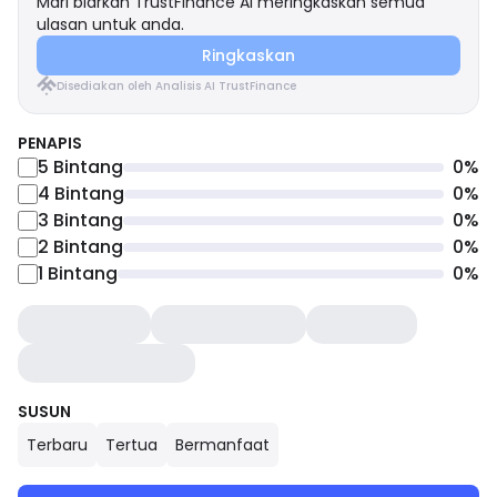
Mari biarkan TrustFinance AI meringkaskan semua
ulasan untuk anda.
Ringkaskan
Disediakan oleh Analisis AI TrustFinance
PENAPIS
5
Bintang
0
%
4
Bintang
0
%
3
Bintang
0
%
2
Bintang
0
%
1
Bintang
0
%
SUSUN
Terbaru
Tertua
Bermanfaat