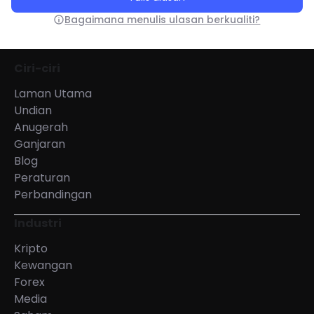
Bagaimana menulis ulasan berkualiti?
Ciri-ciri
Laman Utama
Undian
Anugerah
Ganjaran
Blog
Peraturan
Perbandingan
Industri
Kripto
Kewangan
Forex
Media