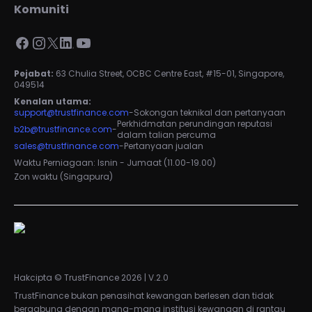
Komuniti
Pejabat:
63 Chulia Street, OCBC Centre East, #15-01, Singapore,
049514
Kenalan utama:
support@trustfinance.com
-
Sokongan teknikal dan pertanyaan
Perkhidmatan perundingan reputasi
b2b@trustfinance.com
-
dalam talian percuma
sales@trustfinance.com
-
Pertanyaan jualan
Waktu Perniagaan: Isnin - Jumaat (11.00-19.00)
Zon waktu (Singapura)
Hakcipta © TrustFinance 2026 | V.2.0
TrustFinance bukan penasihat kewangan berlesen dan tidak
bergabung dengan mana-mana institusi kewangan di rantau