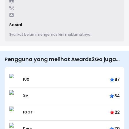
-
-
-
Sosial
Syarikat belum mengemas kini maklumatnya.
Pengguna yang melihat Awards2Go juga
melihat…
87
IUX
84
XM
22
FXGT
70
Deriv