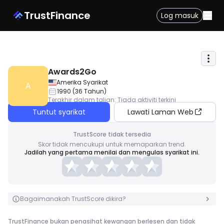
TrustFinance
Log masuk
Awards2Go
Amerika Syarikat
A
1990
(
36
Tahun
)
Terakhir dalam talian
:
Tiada aktiviti terkini
Tuntut syarikat
Lawati Laman Web
TrustScore tidak tersedia
Skor tidak mencukupi untuk memaparkan trend.
Jadilah yang pertama menilai dan mengulas syarikat ini.
Bagaimanakah TrustScore dikira?
TrustFinance bukan penasihat kewangan berlesen dan tidak