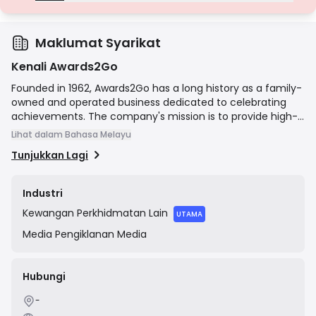
Lesen Gred D
Daripada bidang kuasa dengan pengawasan minimum, lesen ini
seringkali kekurangan perlindungan utama seperti pengasingan
dana dan insurans. Walaupun menarik untuk fleksibiliti operasi, ia
Maklumat Syarikat
menimbulkan risiko yang lebih tinggi kepada pedagang.
Kenali Awards2Go
Founded in 1962, Awards2Go has a long history as a family-
owned and operated business dedicated to celebrating
achievements. The company's mission is to provide high-
quality, personalized recognition products with exceptional
Lihat dalam Bahasa Melayu
customer service. They offer a comprehensive selection
Tunjukkan Lagi
of items, including corporate awards, sports trophies,
plaques, medals, and custom-engraved gifts, catering to
both individual and organizational needs through their
Industri
online e-commerce platform.
Kewangan
Perkhidmatan Lain
UTAMA
Media
Pengiklanan Media
Hubungi
-