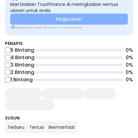
Mari biarkan TrustFinance AI meringkaskan semua
ulasan untuk anda.
Ringkaskan
Disediakan oleh Analisis AI TrustFinance
PENAPIS
5
Bintang
0
%
4
Bintang
0
%
3
Bintang
0
%
2
Bintang
0
%
1
Bintang
0
%
SUSUN
Terbaru
Tertua
Bermanfaat