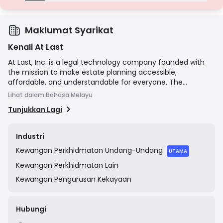
Lesen Gred D
Daripada bidang kuasa dengan pengawasan minimum, lesen ini
seringkali kekurangan perlindungan utama seperti pengasingan
dana dan insurans. Walaupun menarik untuk fleksibiliti operasi, ia
Maklumat Syarikat
menimbulkan risiko yang lebih tinggi kepada pedagang.
Kenali At Last
At Last, Inc. is a legal technology company founded with
the mission to make estate planning accessible,
affordable, and understandable for everyone. The
company provides a user-friendly online platform that
Lihat dalam Bahasa Melayu
guides customers through the process of creating
Tunjukkan Lagi
customized, state-specific legal documents such as wills
and trusts without the traditional high cost and complexity
of hiring an attorney. By leveraging technology, At Last
Industri
aims to empower individuals and families to protect their
Kewangan
Perkhidmatan Undang-Undang
assets and secure their legacy according to their wishes.
UTAMA
Kewangan
Perkhidmatan Lain
Kewangan
Pengurusan Kekayaan
Hubungi