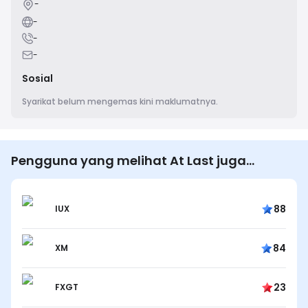
-
-
-
-
Sosial
Syarikat belum mengemas kini maklumatnya.
Pengguna yang melihat At Last juga
melihat…
88
IUX
84
XM
23
FXGT