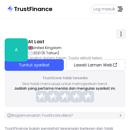
TrustFinance
Log masuk
At Last
United Kingdom
A
2021
(
5
Tahun
)
Terakhir dalam talian
:
Tiada aktiviti terkini
Tuntut syarikat
Lawati Laman Web
TrustScore tidak tersedia
Skor tidak mencukupi untuk memaparkan trend.
Jadilah yang pertama menilai dan mengulas syarikat ini.
Bagaimanakah TrustScore dikira?
TrustFinance bukan penasihat kewangan berlesen dan tidak