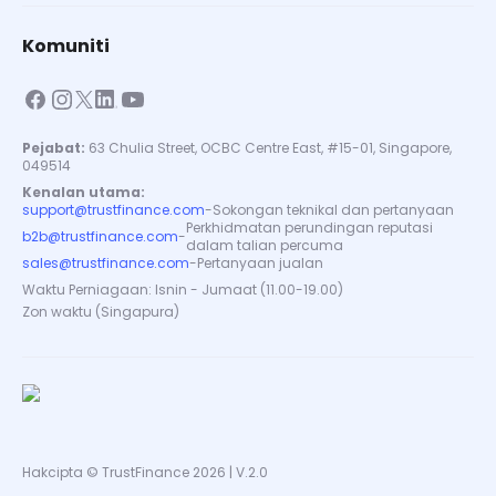
Komuniti
Pejabat:
63 Chulia Street, OCBC Centre East, #15-01, Singapore,
049514
Kenalan utama:
support@trustfinance.com
-
Sokongan teknikal dan pertanyaan
Perkhidmatan perundingan reputasi
b2b@trustfinance.com
-
dalam talian percuma
sales@trustfinance.com
-
Pertanyaan jualan
Waktu Perniagaan: Isnin - Jumaat (11.00-19.00)
Zon waktu (Singapura)
Hakcipta © TrustFinance 2026 | V.2.0