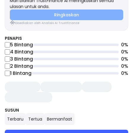
Mari biarkan TrustFinance AI meringkaskan semua
ulasan untuk anda.
Ringkaskan
Disediakan oleh Analisis AI TrustFinance
PENAPIS
5
Bintang
0
%
4
Bintang
0
%
3
Bintang
0
%
2
Bintang
0
%
1
Bintang
0
%
SUSUN
Terbaru
Tertua
Bermanfaat