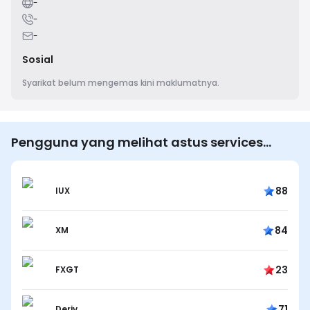
-
-
-
Sosial
Syarikat belum mengemas kini maklumatnya.
Pengguna yang melihat astus services
group limited juga melihat…
88
IUX
84
XM
23
FXGT
71
Deriv