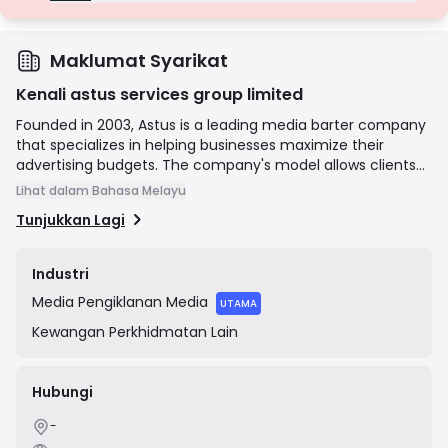
Lesen Gred D
Daripada bidang kuasa dengan pengawasan minimum, lesen ini
seringkali kekurangan perlindungan utama seperti pengasingan
dana dan insurans. Walaupun menarik untuk fleksibiliti operasi, ia
Maklumat Syarikat
menimbulkan risiko yang lebih tinggi kepada pedagang.
Kenali astus services group limited
Founded in 2003, Astus is a leading media barter company
that specializes in helping businesses maximize their
advertising budgets. The company's model allows clients
to part-pay for their media campaigns using their own
Lihat dalam Bahasa Melayu
goods or services, effectively creating value from unsold
Tunjukkan Lagi
inventory or underutilized assets. Astus works with a wide
range of media agencies and brands across various
sectors to deliver advertising solutions across TV, radio,
Industri
digital, print, and out-of-home channels.
Media
Pengiklanan Media
UTAMA
Kewangan
Perkhidmatan Lain
Hubungi
-