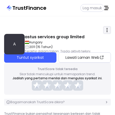
TrustFinance
Log masuk
astus services group limited
Hungary
A
2011
(
15
Tahun
)
Terakhir dalam talian
:
Tiada aktiviti terkini
Tuntut syarikat
Lawati Laman Web
TrustScore tidak tersedia
Skor tidak mencukupi untuk memaparkan trend.
Jadilah yang pertama menilai dan mengulas syarikat ini.
Bagaimanakah TrustScore dikira?
TrustFinance bukan penasihat kewangan berlesen dan tidak