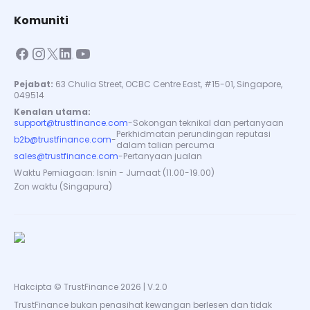
Komuniti
Pejabat:
63 Chulia Street, OCBC Centre East, #15-01, Singapore,
049514
Kenalan utama:
support@trustfinance.com
-
Sokongan teknikal dan pertanyaan
Perkhidmatan perundingan reputasi
b2b@trustfinance.com
-
dalam talian percuma
sales@trustfinance.com
-
Pertanyaan jualan
Waktu Perniagaan: Isnin - Jumaat (11.00-19.00)
Zon waktu (Singapura)
Hakcipta © TrustFinance 2026 | V.2.0
TrustFinance bukan penasihat kewangan berlesen dan tidak