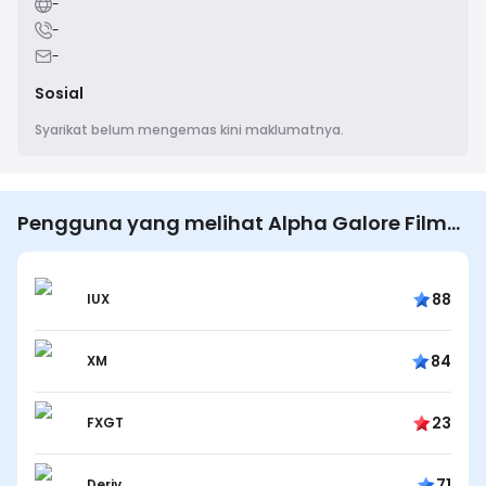
-
-
-
Sosial
Syarikat belum mengemas kini maklumatnya.
Pengguna yang melihat Alpha Galore Films
juga melihat…
88
IUX
84
XM
23
FXGT
71
Deriv