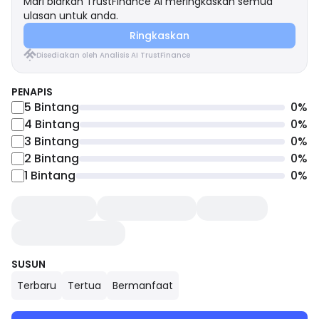
Mari biarkan TrustFinance AI meringkaskan semua
ulasan untuk anda.
Ringkaskan
Disediakan oleh Analisis AI TrustFinance
PENAPIS
5
Bintang
0
%
4
Bintang
0
%
3
Bintang
0
%
2
Bintang
0
%
1
Bintang
0
%
SUSUN
Terbaru
Tertua
Bermanfaat