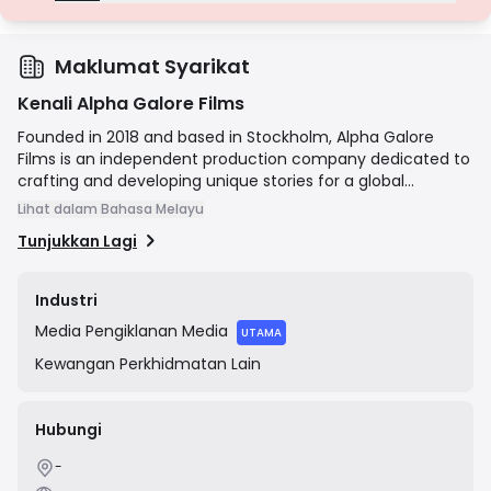
Lesen Gred D
Daripada bidang kuasa dengan pengawasan minimum, lesen ini
seringkali kekurangan perlindungan utama seperti pengasingan
dana dan insurans. Walaupun menarik untuk fleksibiliti operasi, ia
Maklumat Syarikat
menimbulkan risiko yang lebih tinggi kepada pedagang.
Kenali Alpha Galore Films
Founded in 2018 and based in Stockholm, Alpha Galore
Films is an independent production company dedicated to
crafting and developing unique stories for a global
audience. The company collaborates with a network of
Lihat dalam Bahasa Melayu
talented directors, writers, and artists to produce high-
Tunjukkan Lagi
quality cinematic content, including feature films,
documentaries, and television series. Their mission is to
bring engaging and thought-provoking narratives to the
Industri
screen.
Media
Pengiklanan Media
UTAMA
Kewangan
Perkhidmatan Lain
Hubungi
-