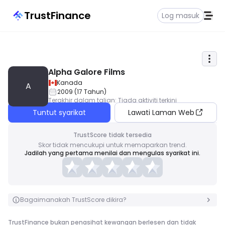
TrustFinance
Log masuk
Alpha Galore Films
Kanada
A
2009
(
17
Tahun
)
Terakhir dalam talian
:
Tiada aktiviti terkini
Tuntut syarikat
Lawati Laman Web
TrustScore tidak tersedia
Skor tidak mencukupi untuk memaparkan trend.
Jadilah yang pertama menilai dan mengulas syarikat ini.
Bagaimanakah TrustScore dikira?
TrustFinance bukan penasihat kewangan berlesen dan tidak