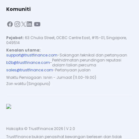
Komuniti
Pejabat:
63 Chulia Street, OCBC Centre East, #15-01, Singapore,
049514
Kenalan utama:
support@trustfinance.com
-
Sokongan teknikal dan pertanyaan
Perkhidmatan perundingan reputasi
b2b@trustfinance.com
-
dalam talian percuma
sales@trustfinance.com
-
Pertanyaan jualan
Waktu Perniagaan: Isnin - Jumaat (11.00-19.00)
Zon waktu (Singapura)
Hakcipta © TrustFinance 2026 | V.2.0
TrustFinance bukan penasihat kewangan berlesen dan tidak