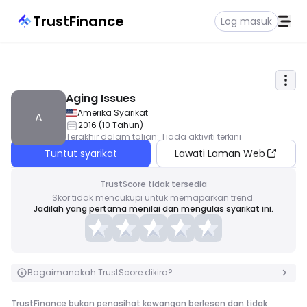
TrustFinance
Log masuk
Aging Issues
Amerika Syarikat
A
2016
(
10
Tahun
)
Terakhir dalam talian
:
Tiada aktiviti terkini
Tuntut syarikat
Lawati Laman Web
TrustScore tidak tersedia
Skor tidak mencukupi untuk memaparkan trend.
Jadilah yang pertama menilai dan mengulas syarikat ini.
Bagaimanakah TrustScore dikira?
TrustFinance bukan penasihat kewangan berlesen dan tidak