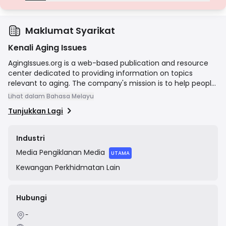
Lesen Gred D
Daripada bidang kuasa dengan pengawasan minimum, lesen ini
seringkali kekurangan perlindungan utama seperti pengasingan
dana dan insurans. Walaupun menarik untuk fleksibiliti operasi, ia
Maklumat Syarikat
menimbulkan risiko yang lebih tinggi kepada pedagang.
Kenali Aging Issues
AgingIssues.org is a web-based publication and resource
center dedicated to providing information on topics
relevant to aging. The company's mission is to help people
navigate difficult decisions around finances and insurance
Lihat dalam Bahasa Melayu
options in their later years. Its content covers subjects
Tunjukkan Lagi
such as estate planning, health concerns, and financial
management for seniors. The site explicitly states that its
well-researched articles should not be considered as
Industri
medical, financial, legal, or tax advice, and it may be
Media
Pengiklanan Media
compensated by third-party advertisers.
UTAMA
Kewangan
Perkhidmatan Lain
Hubungi
-