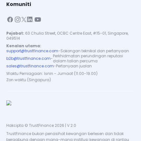
Komuniti
Pejabat:
63 Chulia Street, OCBC Centre East, #15-01, Singapore,
049514
Kenalan utama:
support@trustfinance.com
-
Sokongan teknikal dan pertanyaan
Perkhidmatan perundingan reputasi
b2b@trustfinance.com
-
dalam talian percuma
sales@trustfinance.com
-
Pertanyaan jualan
Waktu Perniagaan: Isnin - Jumaat (11.00-19.00)
Zon waktu (Singapura)
Hakcipta © TrustFinance 2026 | V.2.0
TrustFinance bukan penasihat kewangan berlesen dan tidak
bergabung dengan mana-mana institusi kewangan di rantau