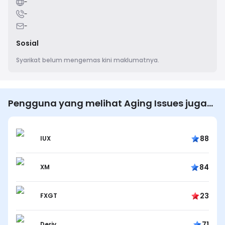
-
-
-
Sosial
Syarikat belum mengemas kini maklumatnya.
Pengguna yang melihat Aging Issues juga
melihat…
88
IUX
84
XM
23
FXGT
71
Deriv