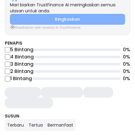
Mari biarkan TrustFinance AI meringkaskan semua
ulasan untuk anda.
Ringkaskan
Disediakan oleh Analisis AI TrustFinance
PENAPIS
5
Bintang
0
%
4
Bintang
0
%
3
Bintang
0
%
2
Bintang
0
%
1
Bintang
0
%
SUSUN
Terbaru
Tertua
Bermanfaat