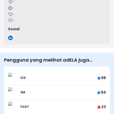
-
-
-
-
Sosial
Pengguna yang melihat adELA juga
melihat…
88
IUX
84
XM
23
FXGT