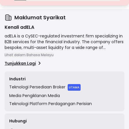
Lesen Gred D
Daripada bidang kuasa dengan pengawasan minimum, lesen ini
seringkali kekurangan perlindungan utama seperti pengasingan
dana dan insurans. Walaupun menarik untuk fleksibiliti operasi, ia
Maklumat Syarikat
menimbulkan risiko yang lebih tinggi kepada pedagang.
Kenali adELA
adELA is a CySEC-regulated investment firm specializing in
B2B services for the financial industry. The company offers
bespoke, multi-asset liquidity for a wide range of
instruments including Forex, cryptocurrencies, indices,
Lihat dalam Bahasa Melayu
metals, and stocks. Alongside liquidity, adELA provides a
Tunjukkan Lagi
suite of advanced technological solutions designed to help
clients launch and manage their own brokerage. These
solutions include MT4/MT5 White Label platforms,
Industri
proprietary CRM systems, and other essential tools for
Teknologi
Persediaan Broker
brokerage operations. Their mission is to empower brokers
UTAMA
by providing reliable, tailor-made, and technologically
Media
Pengiklanan Media
advanced infrastructure.
Teknologi
Platform Perdagangan Perisian
Hubungi