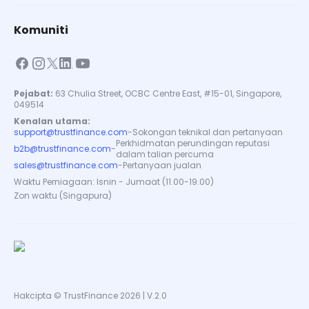
Komuniti
Pejabat:
63 Chulia Street, OCBC Centre East, #15-01, Singapore,
049514
Kenalan utama:
support@trustfinance.com
-
Sokongan teknikal dan pertanyaan
Perkhidmatan perundingan reputasi
b2b@trustfinance.com
-
dalam talian percuma
sales@trustfinance.com
-
Pertanyaan jualan
Waktu Perniagaan: Isnin - Jumaat (11.00-19.00)
Zon waktu (Singapura)
Hakcipta © TrustFinance 2026 | V.2.0